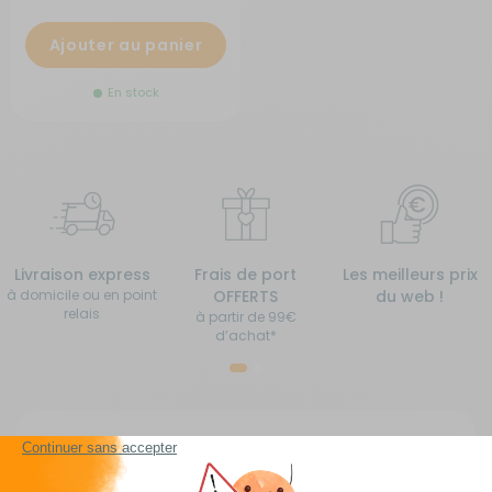
Ajouter au panier
En stock
Livraison express
Frais de port
Les meilleurs prix
à domicile ou en point
OFFERTS
du web !
relais
à partir de 99€
d’achat*
Chauffages pour camping car, vans, fourgons
aménagés et caravanes