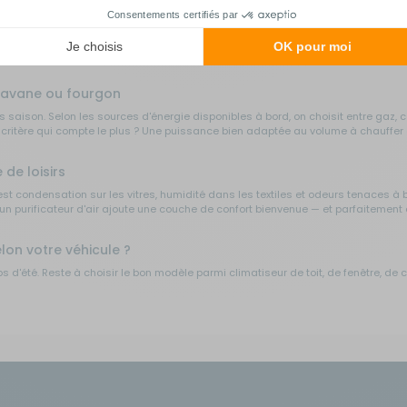
ntement. Plusieurs solutions existent selon votre équipement et votre autonomie él
ystèmes complémentaires pour renouveler l'air et abaisser la température ambia
aravane ou fourgon
 saison. Selon les sources d'énergie disponibles à bord, on choisit entre gaz, c
 critère qui compte le plus ? Une puissance bien adaptée au volume à chauffer et 
 de loisirs
est condensation sur les vitres, humidité dans les textiles et odeurs tenaces à bo
un purificateur d'air ajoute une couche de confort bienvenue — et parfaitement 
lon votre véhicule ?
s d'été. Reste à choisir le bon modèle parmi climatiseur de toit, de fenêtre, de c
ntrainte d'installation et un usage précis. Voici les repères essentiels pour y vo
g-car et caravane
t caravanes spacieuses. Intégré à la structure du véhicule, il ne prend aucune pla
 performants et pensés pour les véhicules de loisirs. À privilégier si vous ac