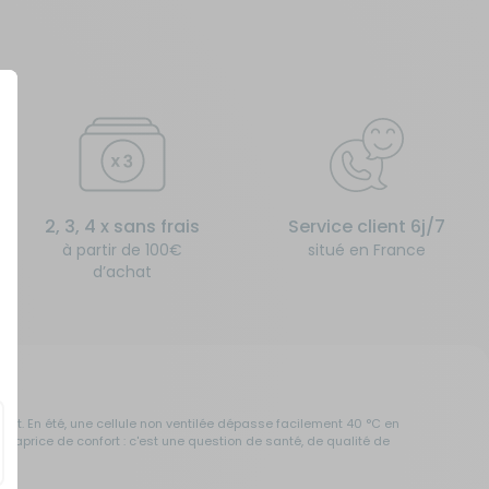
2, 3, 4 x sans frais
Service client 6j/7
à partir de 100€
situé en France
d’achat
ent. En été, une cellule non ventilée dépasse facilement 40 °C en
 caprice de confort : c'est une question de santé, de qualité de