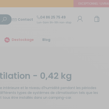
EXCEPTIONNEL ! LIVRAISON 
04 86 25 75 49
Contact
Lun-Sam 9h-18h non-stop
TROUVER UN MAGASIN
Destockage
Blog
E-mail ou numéro client
Trouvez le magasin le plus proche et profitez
d'offres exclusives !
Mot de passe
ilation - 0,42 kg
ou
Mot de passe oublié
Autour de moi
Rester connecté(e)
e intérieure et le niveau d'humidité pendant les périodes
te différents types de systèmes de climatisation tels que les
vent tous être installés dans un camping-car.
Se connecter