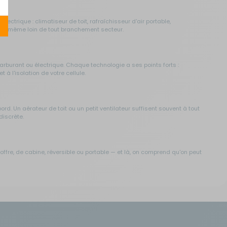
ectrique : climatiseur de toit, rafraîchisseur d'air portable,
nte, même loin de tout branchement secteur.
arburant ou électrique. Chaque technologie a ses points forts :
à l'isolation de votre cellule.
rd. Un aérateur de toit ou un petit ventilateur suffisent souvent à tout
discrète.
offre, de cabine, réversible ou portable — et là, on comprend qu'on peut
ir clair, avant d'explorer notre
gamme complète de climatiseurs
de
ce à l'intérieur et diffuse l'air de façon homogène dans toute la cellule.
cédez régulièrement à une borne électrique ou si votre installation