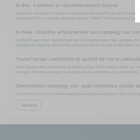
En été : fraîcheur et rafraîchissement à bord
Sécurité
Quand la canicule s'installe, le camping-car chauffe vite et refroidit le
ventilateur 12V ou simple aérateur de toit. L'idéal ? Combiner deux s
Tentes de toit - Matériel de
En hiver : chauffer efficacement son camping-car, c
bivouac
Le chauffage, c'est l'équipement qui change tout pour les voyages hors
rapidité de chauffe, autonomie, consommation, facilité d'utilisation. Le
TV - Multimédia - Internet
Toute l'année : ventilation et qualité de l'air en véhicule
Vélos - Porte-vélos
Hiver comme été, une bonne circulation d'air, c'est la base. Sans ça, c'
changer. Pour les voyageurs allergiques ou sensibles aux poussières, 
Climatisation camping-car : quel climatiseur choisir se
La climatisation, c'est devenu presque indispensable pour les road trip
vite se perdre. Chaque solution correspond à un type de véhicule, une co
camping.
Voir plus
Climatiseur de toit : la solution intégrée pour campin
Le climatiseur de toit, c'est la référence pour les intégraux, profilés e
Des marques comme Dometic, Truma, Eza ou Waeco proposent des modèles
solaire est bien dimensionnée.