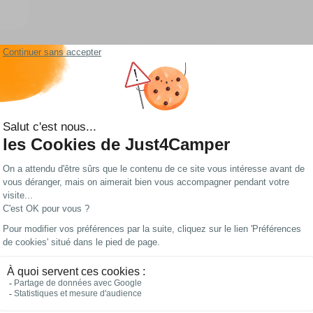
Les meilleurs prix
Paiements 100%
du web !
sécurisés
mping-car ?
e toute pièce habitée, il réagit aux conditions extérieures — parfois brutalem
enir une épreuve. Gérer la thermique de son véhicule, c'est donc bien plus qu'un