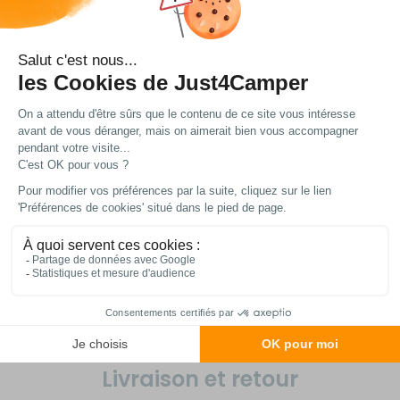
Tension de sortie
: 12V
Courant de charge
: de 4A à 70A selon le
modèle
Compatible avec les batteries
: Lithium
(LiFePO4), AGM, Gel, Acide
Technologie de charge
: iUoU (Bulk /
Absorption / Floating)
Sécurités intégrées
: inversion de polarité,
coupe-circuit, surchauffe
Position / fixation
: horizontale et
verticale
Livré avec
: Notice et fusible
Livraison et retour