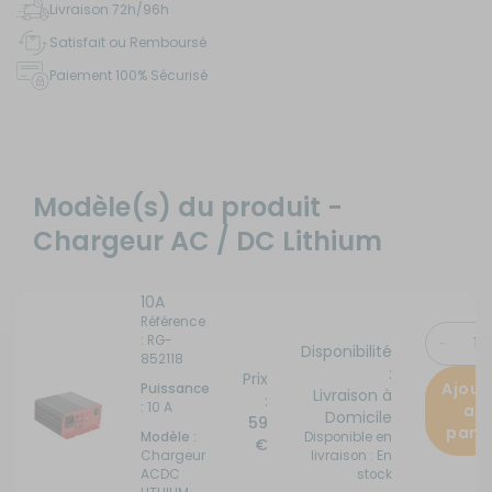
Livraison 72h/96h
Satisfait ou Remboursé
Paiement 100% Sécurisé
Modèle(s) du produit -
Chargeur AC / DC Lithium
10A
Référence
: RG-
Disponibilité
852118
:
Prix
Ajout
Puissance
Livraison à
:
:
10 A
au
Domicile
59
pani
Disponible en
Modèle :
€
livraison : En
Chargeur
stock
ACDC