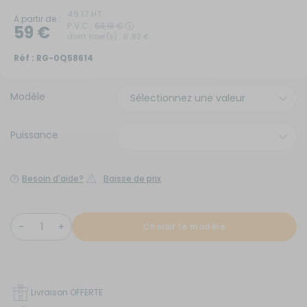
49.17 HT
A partir de :
P.V.C :
68,18 €
59 €
dont taxe(s) : 0 ,82 €
Réf :
RG-0Q58614
Modèle
Puissance
Besoin d'aide?
Baisse de prix
Choisir le modèle
Livraison OFFERTE