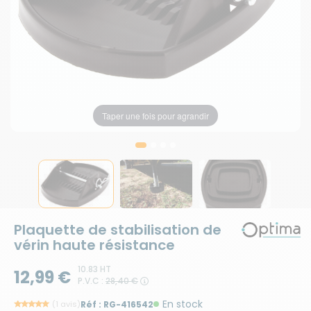
Taper une fois pour agrandir
Taper une fois pour agrandir
Taper une fois pour agrandir
Taper une fois pour agrandir
Plaquette de stabilisation de
vérin haute résistance
10.83 HT
12,99 €
P.V.C :
28,40 €
En stock
(1 avis)
Réf :
RG-416542