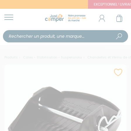
EXCEPTIONNEL ! LIVRAISON O
Produits
Cales - Stabilisation - Suspensions
Chandelles et Vérins de st