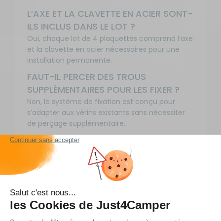
L’AXE ET LA CLAVETTE EN ACIER SONT-
ILS INCLUS DANS LE LOT ?
Oui, chaque lot de 4 plaquettes comprend l’axe
et la clavette en acier nécessaires pour une
installation permanente.
FAUT-IL PERCER DES TROUS
SUPPLÉMENTAIRES POUR LES FIXER ?
Non, le système de fixation est conçu pour
s’adapter aux vérins existants sans nécessiter
de perçage supplémentaire.
CES PLAQUETTES CONVIENNENT-ELLES
AUX CAMPING-CARS LOURDS ?
Elles sont adaptées aux caravanes et camping-
cars, mais il est recommandé de vérifier la
compatibilité avec le poids et le type de vérins
de votre véhicule.
COMMENT SAVOIR DANS QUEL SENS