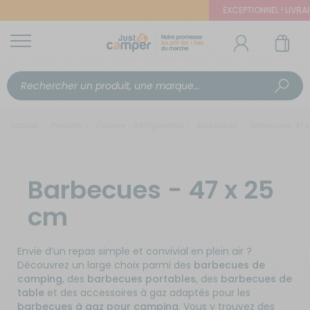
EXCEPTIONNEL ! LIVRAIS
Accueil
Produits
Cuisine - Réfrigération
Barbecues
Barbecues 47 x
Barbecues - 47 x 25
cm
Envie d’un repas simple et convivial en plein air ?
Découvrez un large choix parmi des
barbecues de
camping
, des
barbecues portables
, des
barbecues de
table
et des accessoires à gaz adaptés pour les
barbecues à gaz pour camping
. Vous y trouvez des