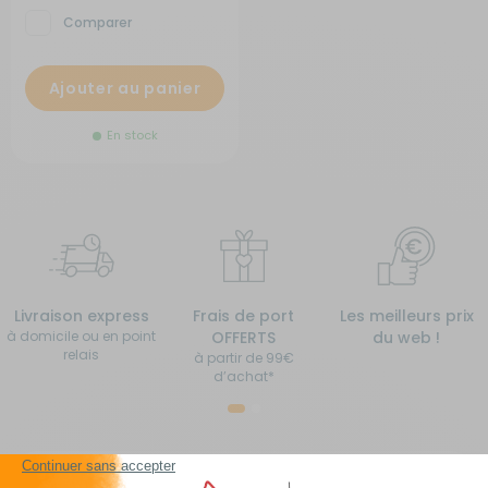
Comparer
Ajouter au panier
En stock
Livraison express
Frais de port
Les meilleurs prix
à domicile ou en point
OFFERTS
du web !
relais
à partir de 99€
d’achat*