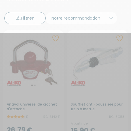
Filtrer
Antivol universel de crochet
Soufflet anti-poussière pour
d'attache
frein à inertie
(1)
RG-314241
RG-5Q58
A partir de :
26,79 €
15,90 €