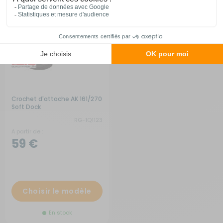
Crochet d'attache AK 161/270
Soft Dock
RG-1Q1123
A partir de :
59 €
Choisir le modèle
En stock