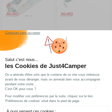
Crochet d'attache AK 7
Frein à inertie
RG-5Q57
RG-5Q38
A partir de :
A partir de :
39,90 €
322,20 €
Choisir le modèle
Choisir le modèle
En stock
En stock