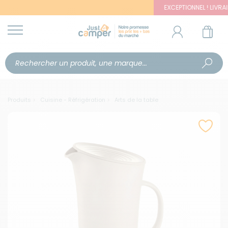
EXCEPTIONNEL ! LIVRAISON
Produits
Cuisine - Réfrigération
Arts de la table