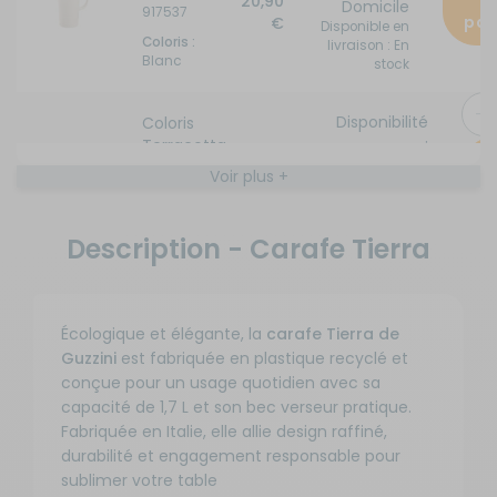
a
20,90
Domicile
917537
pan
€
Disponible en
Coloris :
livraison : En
Blanc
stock
Disponibilité
Coloris
:
Terracotta
A
Prix :
Livraison à
Référence :
Voir plus +
20,90
RG-917557
Domicile
p
€
Disponible en
Coloris :
livraison : En
Rouge
Description - Carafe Tierra
stock
Coloris
Disponibilité
Vert
:
algue
Écologique et élégante, la
carafe Tierra de
Ajo
Prix :
Livraison à
Référence
Guzzini
est fabriquée en plastique recyclé et
a
20,90
: RG-
Domicile
conçue pour un usage quotidien avec sa
pan
€
917547
Disponible en
capacité de 1,7 L et son bec verseur pratique.
livraison : En
Coloris :
stock
Fabriquée en Italie, elle allie design raffiné,
Vert
durabilité et engagement responsable pour
sublimer votre table