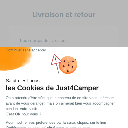
Livraison et retour
Nos modes de livraison
DPD Relais
5,49 € offert dès 49 € d'achat
3 à 4 jours ouvrés
DPD à domicile
7,49 € offert dès 49 € d'achat
3 à 4 jours ouvrés
TNT Express
9 €
1 à 2 jours ouvrés
Retour simple sous 14 jours :