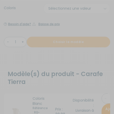
Coloris
Besoin d'aide?
Baisse de prix
Choisir le modèle
Modèle(s) du produit - Carafe
Tierra
Coloris
Disponibilité
Blanc
:
Référence
Ajo
Prix :
Livraison à
: RG-