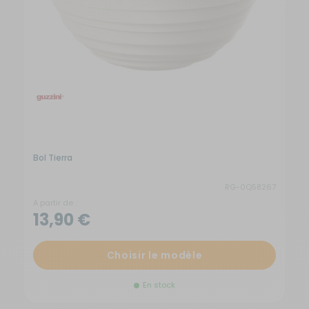
Bol Tierra
Lo
RG-0Q58267
A partir de :
13,90 €
Choisir le modèle
En stock