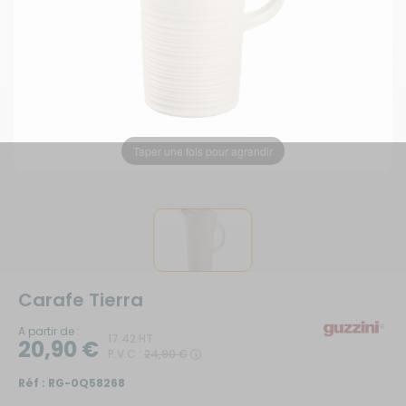
Taper une fois pour agrandir
Carafe Tierra
A partir de :
17.42 HT
20,90 €
P.V.C :
24,90 €
Réf :
RG-0Q58268