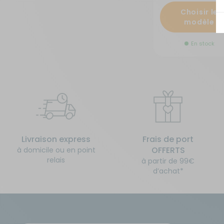
Choisir le
Sécurité
modèle
En stock
Tentes de toit - Matériel de
bivouac
TV - Multimédia - Internet
Vélos - Porte-vélos
Livraison express
Frais de port
OFFERTS
à domicile ou en point
relais
à partir de 99€
d’achat*