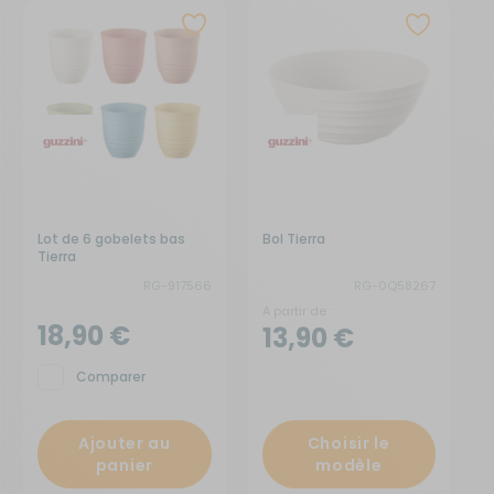
Lot de 6 gobelets bas
Bol Tierra
Tierra
RG-917566
RG-0Q58267
A partir de :
18,90 €
13,90 €
Comparer
Ajouter au
Choisir le
panier
modèle