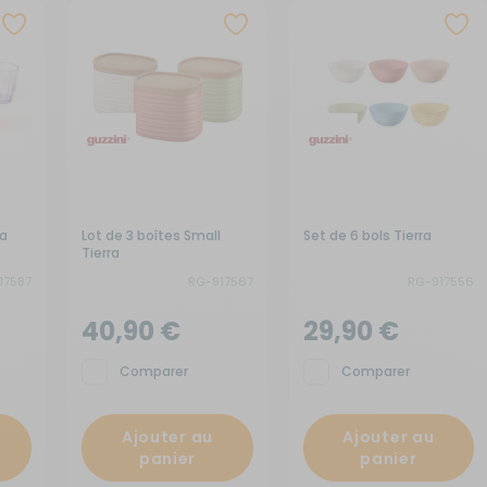
x de signalisation
its électroménagers
yaux
neaux solaires
ins courantes
chauds
rures
rigérateurs
aceurs
ua
Lot de 3 boîtes Small
Set de 6 bols Tierra
Tierra
17587
RG-917567
RG-917556
40,90 €
29,90 €
Comparer
Comparer
Ajouter au
Ajouter au
panier
panier