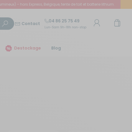
x) – hors Express, Belgique, tente de toit et batterie lithium.
04 86 25 75 49
Contact
Lun-Sam 9h-18h non-stop
Destockage
Blog