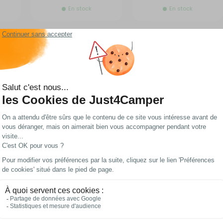
En stock
En stock
8268