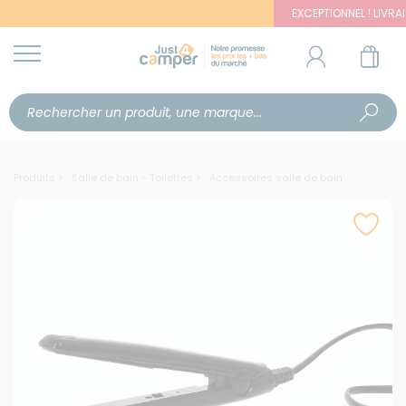
EXCEPTIONNEL ! LIVRAISON 
Produits
Salle de bain - Toilettes
Accessoires salle de bain