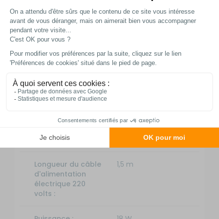
l’autonomie de leur installation électrique.
Fiche technique
Caractéristiques
Poids net :
0,41 kg
Longueur du câble
1,5 m
d'alimentation
électrique 220
volts :
Puissance :
18 W