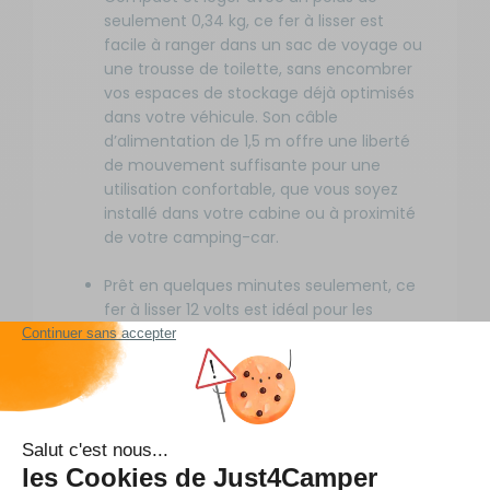
seulement 0,34 kg, ce fer à lisser est
facile à ranger dans un sac de voyage ou
une trousse de toilette, sans encombrer
vos espaces de stockage déjà optimisés
dans votre véhicule. Son câble
d’alimentation de 1,5 m offre une liberté
de mouvement suffisante pour une
utilisation confortable, que vous soyez
installé dans votre cabine ou à proximité
de votre camping-car.
Prêt en quelques minutes seulement, ce
fer à lisser 12 volts est idéal pour les
matins pressés ou les étapes improvisées,
où chaque minute compte. Sa
conception nomade et sa compatibilité
universelle avec les prises allume-cigare
12 V en font un accessoire indispensable
pour les voyageurs soucieux de leur
apparence, sans sacrifier la praticité ou