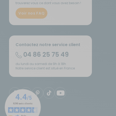
trouverez vous ce dont vous avez besoin !
Sécurité
Voir nos FAQ
Tentes de toit - Matériel de
bivouac
TV - Multimédia - Internet
Contactez notre service client
04 86 25 75 49
Vélos - Porte-vélos
du lundi au samedi de 9h à 18h
Notre service client est situé en France