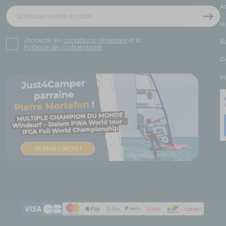
A
H
J'accepte les
conditions générales
et la
S
Politique de confidentialité
C
I