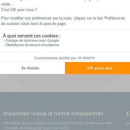
En stock
Les meilleurs prix
Paiements 100%
du web !
sécurisés
Inscrivez-vous à notre newsletter
E
Des offres et promotions avant tout le monde, mais aussi des
M
conseils et idées pour tous vos loisirs.