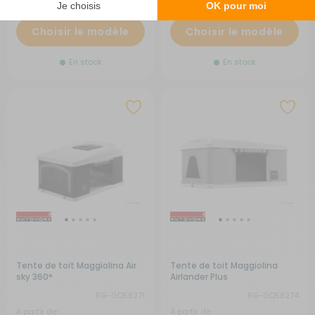
Choisir le modèle
Choisir le modèle
En stock
En stock
Tente de toit Maggiolina Air
Tente de toit Maggiolina
sky 360°
Airlander Plus
RG-0Q58271
RG-0Q58274
A partir de :
A partir de :