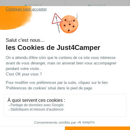
En stock
En stock
Tente de toit Airtop
Tente de toit Columbus
Classique
Classique
RG-0Q58175
RG-0Q58179
A partir de :
A partir de :
2 736,15 €
2 685,15
-15%
€
-16%