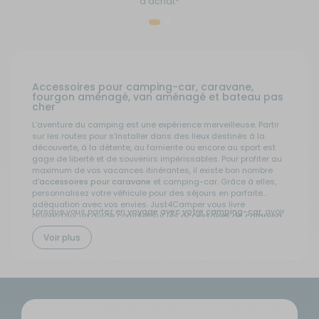
d’achat*
Accessoires pour camping-car, caravane,
fourgon aménagé, van aménagé et bateau pas
cher
L'aventure du camping est une expérience merveilleuse. Partir
sur les routes pour s'installer dans des lieux destinés à la
découverte, à la détente, au farniente ou encore au sport est
gage de liberté et de souvenirs impérissables. Pour profiter au
maximum de vos vacances itinérantes, il existe bon nombre
d'
accessoires pour caravane
et camping-car. Grâce à elles,
personnalisez votre véhicule pour des séjours en parfaite
adéquation avec vos envies. Just4Camper vous livre
Lorsque vous partez en
voyage avec votre camping-car
, avoir
aujourd'hui un guide complet sur les
accessoires de camping
,
les bons accessoires peut grandement améliorer votre
pour vous aider à faire votre choix et avoir de nombreuses
expérience. Parmi les accessoires les plus essentiels, on trouve
Voir plus
idées pour vos vacances en tant qu'amoureux de la nature.
les auvents, qui fournissent une extension de l'espace de vie
en plein air, parfait pour se détendre à l'ombre les journées
ensoleillées. Les panneaux solaires sont également
indispensables pour maintenir l'autonomie énergétique lors de
vos aventures en plein air. Pour une cuisine pratique, les
réchauds portables et les ustensiles de cuisine spécialement
Les différents types d'accessoires et pièces
conçus pour les espaces restreints sont des équipements