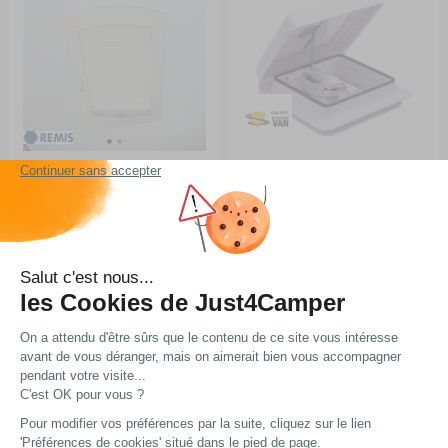
Lanterneau Remitop Vario II
Lanterneau 28x28 avec
ventilateur
RG-1Q6192
RG-0Q58943
A partir de :
A partir de :
172,99 €
89 €
Choisir le modèle
Choisir le modèle
En stock
En stock