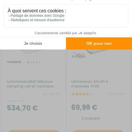
Lanterneau Midi Heki pour
Lanterneau 40x40 à
camping-car et caravane
manivelle TF40
RG-1Q11714
(1)
RG-111962
A partir de :
69,99 €
534,70 €
Comparer