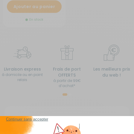
Ajouter au panier
En stock
Livraison express
Frais de port
Les meilleurs prix
à domicile ou en point
OFFERTS
du web !
relais
à partir de 99€
d’achat*
Accessoires pour camping-car, caravane,
fourgon aménagé, van aménagé et bateau pas
cher