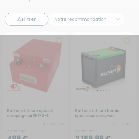
Filtrer
Batterie Lithium spécial
Batterie Lithium Nomia
camping-car ENERG-E
spécial camping-car
RG-1Q21249
RG-1Q11100
A partir de :
A partir de :
499 €
2 159,99 €