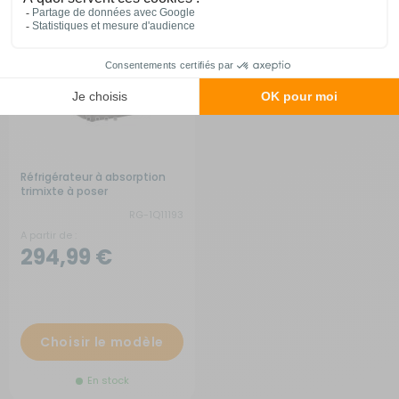
Réfrigérateur à absorption
trimixte à poser
RG-1Q11193
A partir de :
294,99 €
Choisir le modèle
En stock