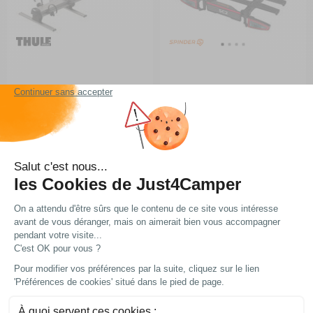
Porte-vélos soute camping-
Porte-vélos plateforme
car Veloslide
coulissant SC2
(6)
RG-1Q21316
RG-505321
A partir de :
849 €
798 €
Comparer
Choisir le modèle
Ajouter au panier
En stock
En stock