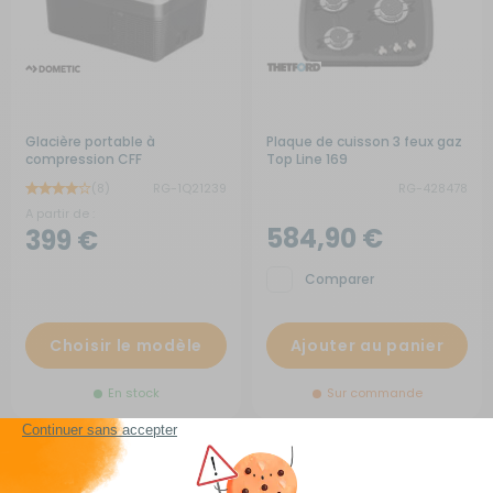
Glacière portable à
Plaque de cuisson 3 feux gaz
compression CFF
Top Line 169
(8)
RG-1Q21239
RG-428478
A partir de :
584,90 €
399 €
Comparer
Choisir le modèle
Ajouter au panier
En stock
Sur commande