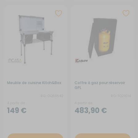
Meuble de cuisine Kitch&Box
Coffre à gaz pour réservoir
GPL
RG-0Q58542
RG-1Q21014
A partir de :
A partir de :
149 €
483,90 €