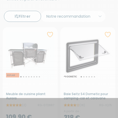
Filtrer
Meuble de cuisine pliant
Baie Seitz S4 Dometic pour
Aurora
camping-car et caravane
(2)
RG-072887
(18)
RG-1Q75
A partir de :
109,90 €
318 €