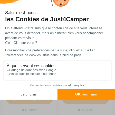
Mini four à gaz 420 Oven
Table de camping pliante
Modèle Bambou valise
RG-621769
RG-1Q21025
A partir de :
499,99 €
139,90 €
Comparer
Ajouter au panier
Choisir le modèle
En stock
En stock