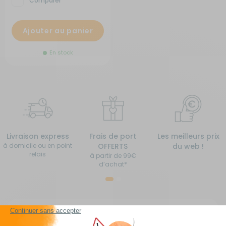
Comparer
Ajouter au panier
En stock
Livraison express
Frais de port
Les meilleurs prix
à domicile ou en point
OFFERTS
du web !
relais
à partir de 99€
d’achat*
Accessoires pour camping-car, caravane,