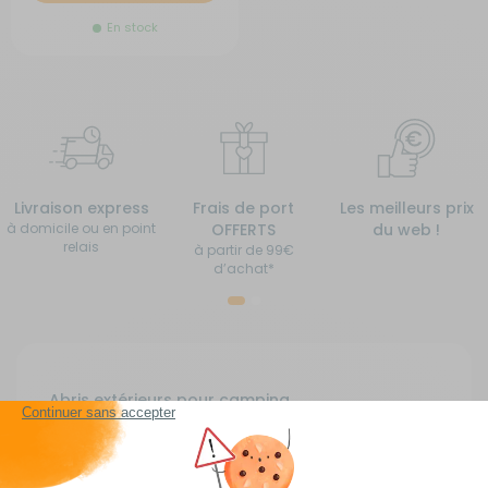
En stock
Livraison express
Frais de port
Les meilleurs prix
à domicile ou en point
OFFERTS
du web !
relais
à partir de 99€
d’achat*
Abris extérieurs pour camping
Les
abris extérieurs
sont idéals pour l'été ! Ils peuvent vous
servir pour plusieurs raisons non négligeables. Devenez
incollable sur les
abris extérieurs pour camping
!