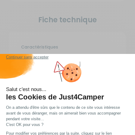
Fiche technique
Caractéristiques
Modèle :
Antennes
hertziennes et
antennes satellites
EAN :
7611682280104
Livraison et retour