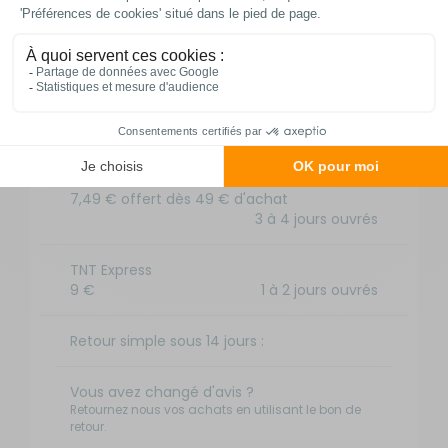
Nos modes de livraison
DPD Relais
2,95 € offert dès 49 € d'achat
3 à 4 jours ouvrés
DPD à domicile
7,49 € offert dès 49 € d'achat
3 à 4 jours ouvrés
TNT Express
9 €
1 à 2 jours ouvrés
Retour simple sous 14 jours :
Vous avez changé d'avis ?
Retournez nous vos achats en utilisant le bon de
retour.