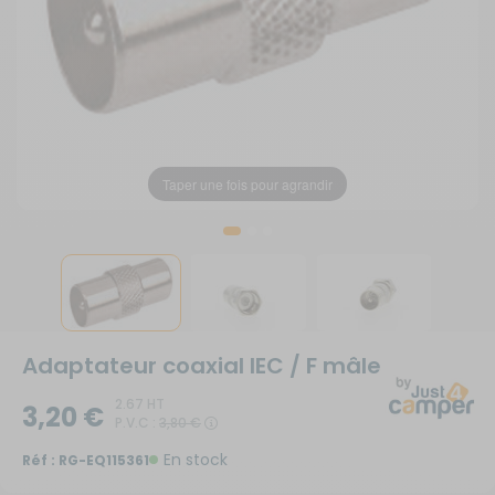
Taper une fois pour agrandir
Taper une fois pour agrandir
Taper une fois pour agrandir
Adaptateur coaxial IEC / F mâle
2.67 HT
3,20 €
P.V.C :
3,80 €
En stock
Réf :
RG-EQ115361