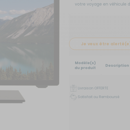
x de signalisation
votre voyage en véhicule de
its électroménagers
yaux
neaux solaires
ins courantes
chauds
rures
rigérateurs
aceurs
Je veux être alerté(e
Modèle(s)
Description
du produit
Livraison OFFERTE
Satisfait ou Remboursé