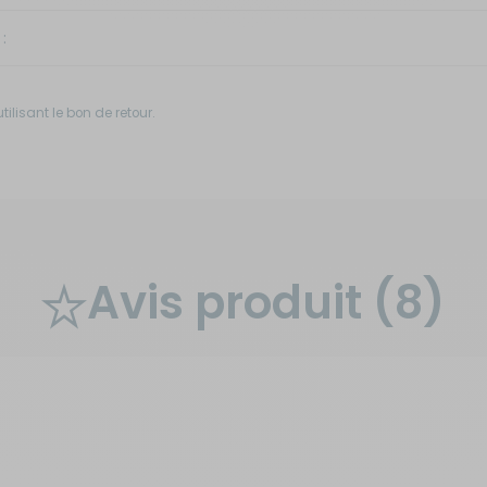
:
ilisant le bon de retour.
Avis produit
(8)