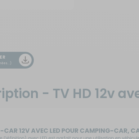
ER
ées...)
iption - TV HD 12v av
G-CAR 12V AVEC LED POUR CAMPING-CAR, 
 Définition) avec LED est parfait pour une utilisation en véhicul