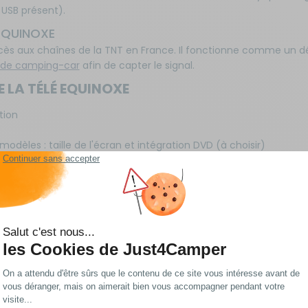
 USB présent).
 ÉQUINOXE
ès aux chaînes de la TNT en France. Il fonctionne comme un dé
 de camping-car
afin de capter le signal.
E LA TÉLÉ EQUINOXE
tion
modèles : taille de l'écran et intégration DVD (à choisir)
 16 Millions de couleurs
ion : 3000:1
ms
orizontal / 178° Vertical
 un large choix de
TV pour véhicule de loisirs
!