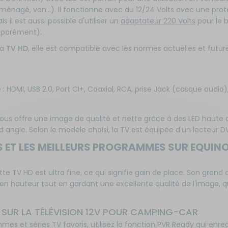
ménagé, van…). Il fonctionne avec du 12/24 Volts avec une prot
s il est aussi possible d'utiliser un
adaptateur 220 Volts
pour le 
éparément).
la
TV HD
, elle est compatible avec les normes actuelles et futures
HDMI, USB 2.0, Port CI+, Coaxial, RCA, prise Jack (casque audio),
ous offre une image de qualité et nette grâce à des LED haute dé
nd angle. Selon le modèle choisi, la TV est équipée d'un lecteur 
ES ET LES MEILLEURS PROGRAMMES SUR EQUIN
ette TV HD est ultra fine, ce qui signifie gain de place. Son gran
en hauteur tout en gardant une excellente qualité de l'image, q
T SUR LA TÉLÉVISION 12V POUR CAMPING-CAR
mes et séries TV favoris, utilisez la fonction PVR Ready qui en