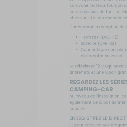
caravane, bateau, fourgon a
Sécurité
contre les pics de tension. Mai
chez vous (à commander s
Tentes de toit - Matériel de
Concernant la réception de 
bivouac
Terrestre (DVB-T2)
Satellite (DVB-S2)
TV - Multimédia - Internet
Connectique complète : 
d'alimentation inclus
Vélos - Porte-vélos
Le
téléviseur 12 V Equinoxe
v
antireflets et une vision gra
REGARDEZ LES SÉRI
CAMPING-CAR
Au niveau de l'installation, c
également de la positionner 
couché.
ENREGISTREZ LE DIREC
Et pour capturer vos program