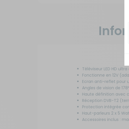
Info
Téléviseur LED HD ultra
Fonctionne en 12V (ada
Ecran anti-reflet pour u
Angles de vision de 178°
Haute définition avec 
Réception DVB-T2 (terre
Protection intégrée con
Haut-parleurs 2 x 5 Wat
Accessoires inclus : m