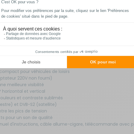
rmations complément
 compact pour véhicules de loisirs
ptateur 220V non fourni)
ne meilleure visibilité
 horizontal et vertical
couleurs et contraste sublimés
stre) et DVB-S2 (satellite)
tre les pics de tension
ts pour un son de qualité
anuel d'instructions, câble allume-cigare, télécommande avec pi