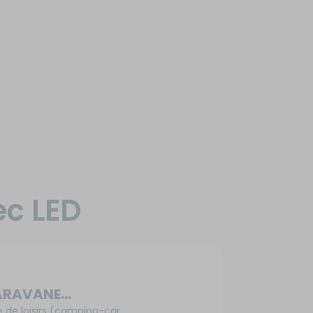
ec LED
CARAVANE…
e de loisirs (camping-car,