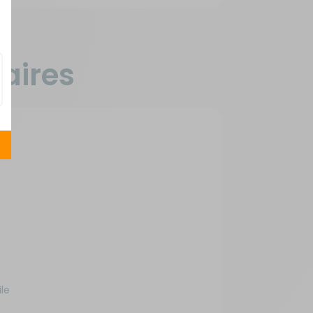
aires
le