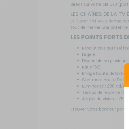
direct sur votre clé USB (port
LES CHAÎNES DE LA TV
Le Tuner TNT vous donne acc
tout de même une
antenne
LES POINTS FORTS D
Résolution Haute Défini
Légère
Disponible en plusieurs 
Ratio 16:9
Image haute définition :
Contraste Haute Définit
Luminosité : 200 cd/m²
Temps de réponse : 5 
Angles de vision : 178° H
Trouver votre bonheur parmi