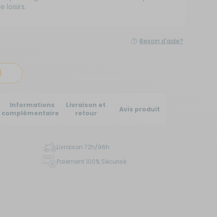
 loisirs.
Créer un compte
ou
Besoin d'aide?
Suivi de commande invité
)
Informations
Livraison et
Avis produit
complémentaires
retour
Livraison 72h/96h
Paiement 100% Sécurisé