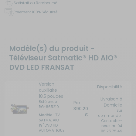
Satisfait ou Remboursé
Paiement 100% Sécurisé
Modèle(s) du produit -
Téléviseur Satmatic® HD AIO®
DVD LED FRANSAT
Version
Disponibilité
auxiliaire
:
18,5 pouces
Livraison à
Référence :
Prix :
Domicile
RG-865210
390,20
Sur
€
Modèle :
TV
commande :
SATMA. AIO
Contactez-
19" DVD HD
nous au 04
AUTOMATIQUE
86 25 75 49