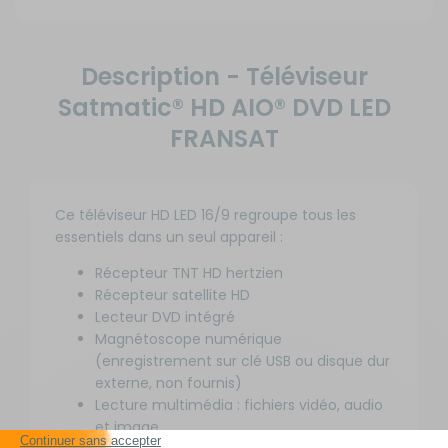
Description - Téléviseur
Satmatic® HD AIO® DVD LED
FRANSAT
Ce téléviseur HD LED 16/9 regroupe tous les
essentiels dans un seul appareil :
Récepteur TNT HD hertzien
Récepteur satellite HD
Lecteur DVD intégré
Magnétoscope numérique
(enregistrement sur clé USB ou disque dur
externe, non fournis)
Lecture multimédia : fichiers vidéo, audio
et image