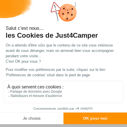
Il est équipé de la technologie LEC pour une
consommation réduite, même en veille, et du
système ICC image+ pour un rendu d’image
optimisé quel que soit l’angle vertical.
Compatible avec l’option LED Sound+ : pour
brancher une ou plusieurs enceintes à son
spatial ou des casques sans fil.
Livré avec télécommande.
Informations
complémentaires
Carte FRANSAT incluse dans le pack.