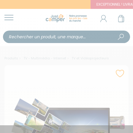
EXCEPTIONNEL ! LIVRAISO
Produits
TV - Multimédia - Internet
TV et Vidéoprojecteurs