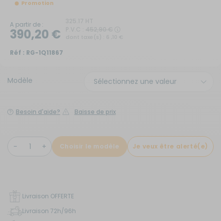
Promotion
325.17 HT
A partir de :
P.V.C :
452,90 €
390,20 €
dont taxe(s) : 6 ,10 €
Réf :
RG-1Q11867
Modèle
Besoin d'aide?
Baisse de prix
Choisir le modèle
Je veux être alerté(e)
Livraison OFFERTE
Livraison 72h/96h