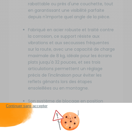
rabattable ou près d'une couchette, tout
en garantissant une visibilité parfaite
depuis n'importe quel angle de la pièce.
Fabriqué en acier robuste et traité contre
la corrosion, ce support résiste aux
vibrations et aux secousses fréquentes
sur la route, avec une capacité de charge
maximale de 8 kg, idéale pour les écrans
plats jusqu'à 32 pouces, et ses trois
articulations permettent un réglage
précis de l'inclinaison pour éviter les
reflets gênants lors des étapes
ensoleillées ou en montagne.
Son système de blocage en position
fermée sécurise votre téléviseur pendant
les trajets, évitant tout mouvement
intempestif, tandis que son poids léger de
1,2 kg facilite l'installation sans alourdir