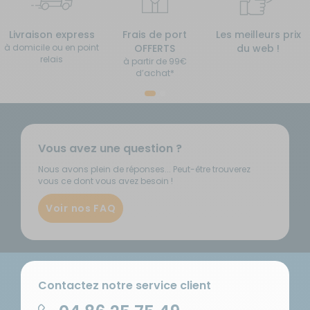
Livraison express
Frais de port
Les meilleurs prix
à domicile ou en point
OFFERTS
du web !
relais
à partir de 99€
d’achat*
Vous avez une question ?
Nous avons plein de réponses... Peut-être trouverez
vous ce dont vous avez besoin !
Voir nos FAQ
Contactez notre service client