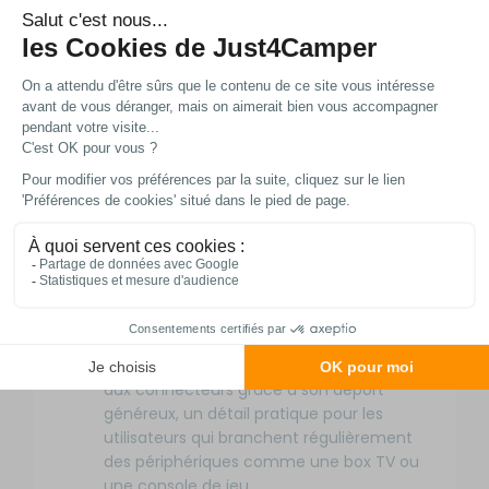
inutilement la structure de votre véhicule,
un atout essentiel pour les longs voyages
ou les déplacements fréquents.
Compatible avec la norme VESA, ce
support s'adapte à la majorité des
téléviseurs du marché, vous offrant une
solution universelle pour équiper votre
espace sans vous soucier des contraintes
de compatibilité, que ce soit pour un
modèle récent ou un écran plus ancien.
Son design sobre et sa finition argentée
s'intègrent discrètement à l'intérieur de
votre camping-car ou caravane, tout en
permettant un accès facile aux câbles et
aux connecteurs grâce à son déport
généreux, un détail pratique pour les
utilisateurs qui branchent régulièrement
des périphériques comme une box TV ou
une console de jeu.