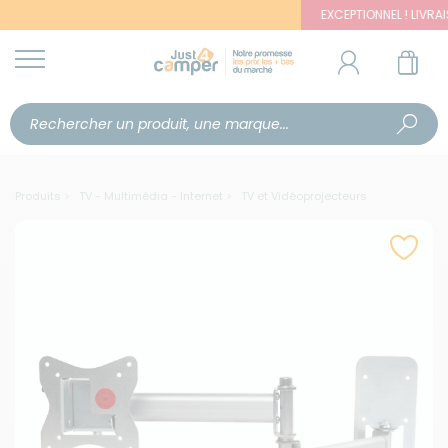
EXCEPTIONNEL ! LIVRAISON 
Produits
TV - Multimédia - Internet
TV et Vidéoprojecteurs