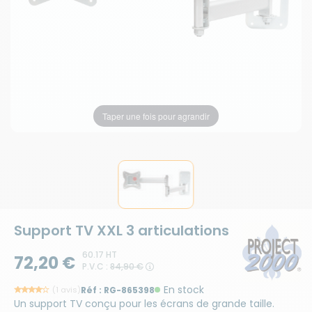
Taper une fois pour agrandir
Support TV XXL 3 articulations
60.17 HT
72,20 €
P.V.C :
84,90 €
En stock
(1 avis)
Réf :
RG-865398
Un support TV conçu pour les écrans de grande taille.