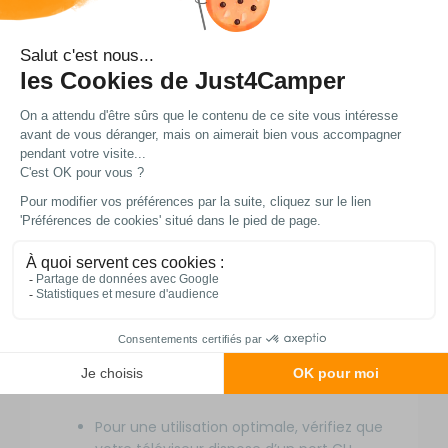
garanti 2 ans, avec une disponibilité des
pièces détachées assurée pendant 3 ans,
pour une tranquillité d’esprit sur le long
terme.
Pratique et intuitif, ce module CAM CI+
offre des fonctionnalités avancées
comme l’enregistrement sur disque dur
externe via USB**, la programmation
d’enregistrements, la mise en pause des
programmes et l’édition de listes de
favoris, vous permettant de personnaliser
votre expérience télévisuelle selon vos
besoins. Le contrôle parental et le
télétexte sont également intégrés, pour
une utilisation adaptée à tous les
membres de la famille, même en
déplacement.
Pour une utilisation optimale, vérifiez que