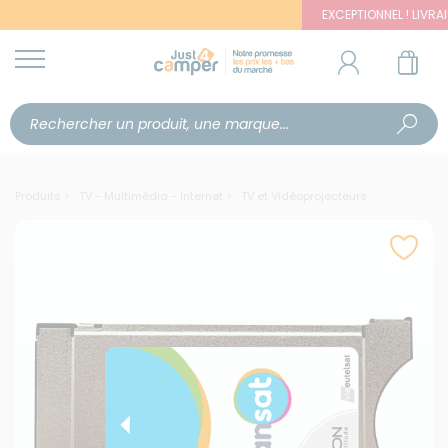
EXCEPTIONNEL ! LIVRAISON 
Produits
TV - Multimédia - Internet
TV et Vidéoprojecteurs