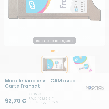
Taper une fois pour agrandir
Taper une fois pour agrandir
Module Viaccess : CAM avec
Carte Fransat
77.25 HT
P.V.C :
108,95 €
92,70 €
dont taxe(s) : 0 ,05 €