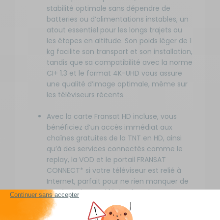
stabilité optimale sans dépendre de
batteries ou d’alimentations instables, un
atout essentiel pour les longs trajets ou
les étapes en altitude. Son poids léger de 1
kg facilite son transport et son installation,
tandis que sa compatibilité avec la norme
CI+ 1.3 et le format 4K-UHD vous assure
une qualité d’image optimale, même sur
les téléviseurs récents.
Avec la carte Fransat HD incluse, vous
bénéficiez d’un accès immédiat aux
chaînes gratuites de la TNT en HD, ainsi
qu’à des services connectés comme le
replay, la VOD et le portail FRANSAT
CONNECT* si votre téléviseur est relié à
Internet, parfait pour ne rien manquer de
vos émissions préférées lors de vos
pauses en camping. La durée de vie de la
carte est de 4 ans, et le module est