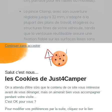
cm, parfaite pour les tables ou matelas).
La pince Clamp, avec son ouverture
réglable jusqu’à 32 mm, s’adapte à la
plupart des plans de travail, étagères ou
structures fines de votre véhicule, tandis
que la ventouse réutilisable assure une
fixation fiable sur les surfaces lisses sans
laisser de traces, même après plusieurs
utilisations ou en cas de variations de
température.
Le support plateforme Stand, compact (15
x 15 x 1 cm) et stable, se pose simplement
sur une table ou un matelas pour
transformer votre espace en bureau ou
coin détente, idéal pour les longues
étapes ou les soirées en camping, sans
encombrer votre espace de vie déjà
optimisé.