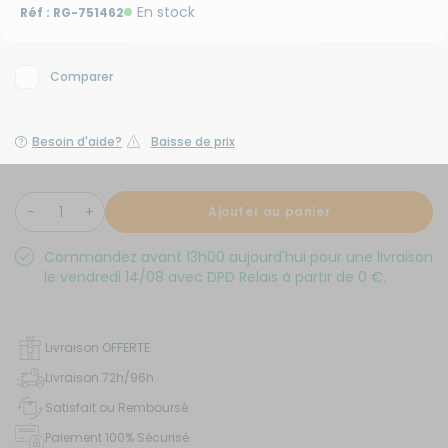
En stock
Réf :
RG-751462
Comparer
Besoin d'aide?
Baisse de prix
Ajouter au panier
Commandez avant 13h00 aujourd'hui pour une livraison
le vendredi 14/08 avec DPD Relais à partir de 0 €.
Livraison OFFERTE
Livraison 72h/96h
Satisfait ou Remboursé
Paiement 100% Sécurisé