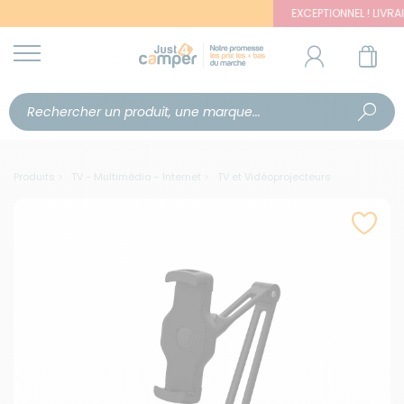
EXCEPTIONNEL ! LIVRAISON 
Produits
TV - Multimédia - Internet
TV et Vidéoprojecteurs