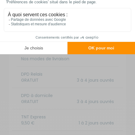
Livraison et retour
Nos modes de livraison
DPD Relais
GRATUIT
3 à 4 jours ouvrés
DPD à domicile
GRATUIT
3 à 4 jours ouvrés
TNT Express
9,50 €
1 à 2 jours ouvrés