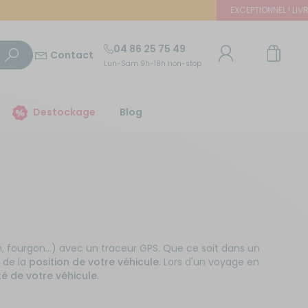
EXCEPTIONNEL ! LIVRAISO
04 86 25 75 49
Contact
Lun-Sam 9h-18h non-stop
TROUVER UN MAGASIN
Destockage
Blog
E-mail ou numéro client
Trouvez le magasin le plus proche et profitez
d'offres exclusives !
Mot de passe
ou
Mot de passe oublié
Autour de moi
Rester connecté(e)
 fourgon…) avec un traceur GPS. Que ce soit dans un
 de la
position de votre véhicule
. Lors d'un voyage en
té de votre véhicule
.
Se connecter