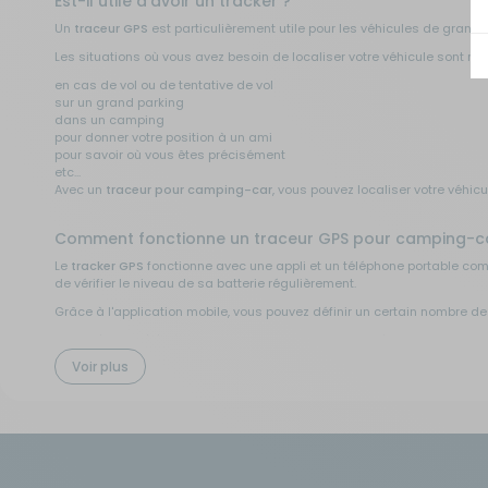
Est-il utile d'avoir un tracker ?
Un
traceur GPS
est particulièrement utile pour les véhicules de grande
Sécurité
Les situations où vous avez besoin de localiser votre véhicule sont mult
en cas de vol ou de tentative de vol
Tentes de toit - Matériel de
sur un grand parking
bivouac
dans un camping
pour donner votre position à un ami
pour savoir où vous êtes précisément
TV - Multimédia - Internet
etc...
Avec un
traceur pour camping-car
, vous pouvez localiser votre véhic
Vélos - Porte-vélos
Comment fonctionne un traceur GPS pour camping-car
Le
tracker GPS
fonctionne avec une appli et un téléphone portable comm
de vérifier le niveau de sa batterie régulièrement.
Grâce à l'application mobile, vous pouvez définir un certain nombre d
le numéro de téléphone qui va recevoir le message d'alerte avec la po
la zone à ne pas dépasser ou la zone de sécurité (geofencing)
Voir plus
L'application va dépendre du tracker choisi. Pour un suivi précis de vo
Faut-il un abonnement pour utiliser un traceur GPS ?
Généralement, pour un bon fonctionnement, il est nécessaire d'avoir un
prépayée avec un abonnement inclus. Cet abonnement permet notamment d'
d'utiliser une application compatible android ou ios et de savoir à n'i