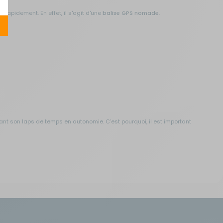
rapidement. En effet, il s'agit d'une
balise GPS nomade
.
ant son laps de temps en autonomie. C'est pourquoi, il est important
ement lors de l'achat. Sinon il est possible d'acheter une carte
vec l'option "Wifi sniffing". Grâce à cet abonnement, il sera possible