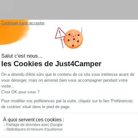
Les meilleurs prix
Paiements 100%
du web !
sécurisés
ane, son van...
nstallé sur un véhicule pour le suivre à distance en temps réel via une applicatio
bien être utilisé pour localiser une personne.