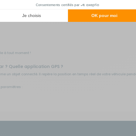
 valeur comme les camping-cars et les caravanes, car il permet de les localiser 
iples :
ule à tout moment !
 ? Quelle application GPS ?
e un objet connecté. Il repère la position en temps réel de votre véhicule pend
e paramètres :
sition GPS en temps réel du véhicule
tre camping-car !
 abonnement. Parfois il est proposé avec le traceur, un abonnement inclus direct
utiliser le réseau des objets connectés. Il peut aussi capter le réseau wifi a
mporte quel moment la position précise du véhicule.