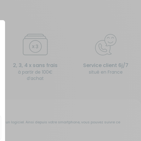
2, 3, 4 x sans frais
Service client 6j/7
à partir de 100€
situé en France
d’achat
n ou un logiciel. Ainsi depuis votre smartphone, vous pouvez suivre ce