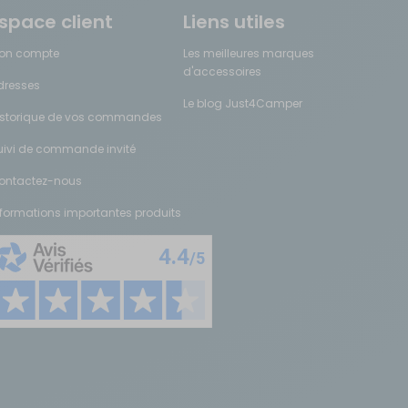
space client
Liens utiles
on compte
Les meilleures marques
modèles de traceurs fonctionnement avec une carte SIM sans
d'accessoires
dresses
Le blog Just4Camper
istorique de vos commandes
c...
uivi de commande invité
ontactez-nous
nformations importantes produits
e sans jamais avoir à se soucier des recharges. Grâce à leur boîtier
 une grande souplesse d'utilisation puisqu'ils ne nécessitent aucune
'il soit garé sur un parking, en hivernage ou confié à un loueur —