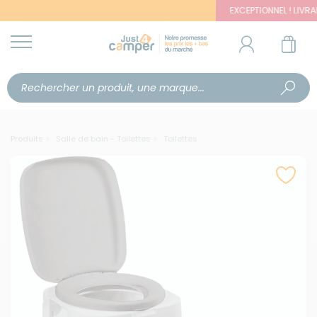
EXCEPTIONNEL ! LIVRAISON 
Produits
Salle de bain - Toilettes
Toilettes