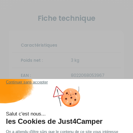
Fiche technique
Caractéristiques
Poids net :
3 kg
EAN :
8022068053967
Livraison et retour
Nos modes de livraison