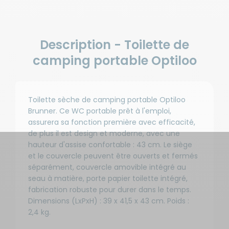
Description - Toilette de
camping portable Optiloo
Toilette sèche de camping portable Optiloo
Brunner. Ce WC portable prêt à l'emploi,
assurera sa fonction première avec efficacité,
de plus il est design et moderne, avec une
hauteur d'assise confortable : 43 cm. Le siège
et le couvercle peuvent être ouverts et fermés
séparément, couvercle amovible intégré au
seau à matière, porte papier toilette intégré,
fabrication robuste pour durer dans le temps.
Dimensions (LxPxH) : 39 x 41,5 x 43 cm. Poids :
2,4 kg.