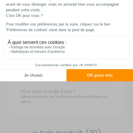
DPD Relais
GRATUIT
3 à 4 jours ouvrés
DPD à domicile
GRATUIT
3 à 4 jours ouvrés
TNT Express
10,50 €
1 à 2 jours ouvrés
Retour simple sous 14 jours :
Vous avez changé d'avis ?
Retournez nous vos achats en utilisant le bon de
retour.
Avis produit
(30)