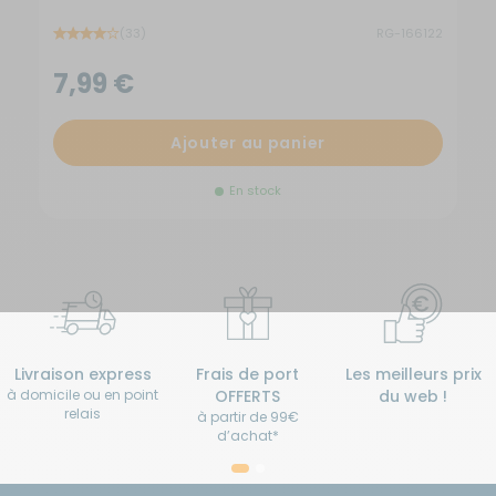
(33)
RG-166122
7,99 €
1
Ajouter au panier
En stock
Livraison express
Frais de port
Les meilleurs prix
à domicile ou en point
OFFERTS
du web !
relais
à partir de 99€
d’achat*