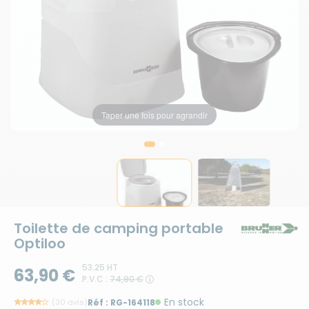
Taper une fois pour agrandir
Taper une fois pour agrandir
Toilette de camping portable
Optiloo
53.25 HT
63,90 €
P.V.C :
74,90 €
En stock
(30 avis)
Réf :
RG-164118