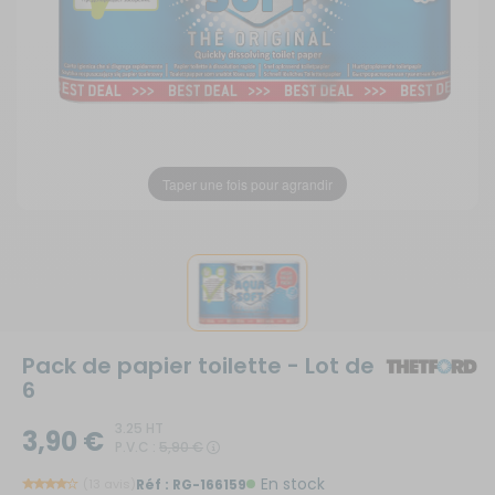
Taper une fois pour agrandir
Pack de papier toilette - Lot de
6
3.25 HT
3,90 €
P.V.C :
5,90 €
En stock
(13 avis)
Réf :
RG-166159