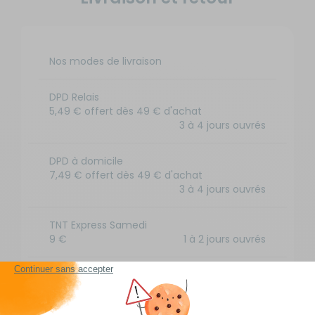
Nos modes de livraison
DPD Relais
5,49 € offert dès 49 € d'achat
3 à 4 jours ouvrés
DPD à domicile
7,49 € offert dès 49 € d'achat
3 à 4 jours ouvrés
TNT Express Samedi
9 €
1 à 2 jours ouvrés
Retour simple sous 14 jours :
Vous avez changé d'avis ?