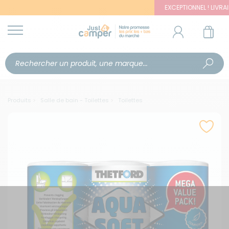
EXCEPTIONNEL ! LIVRAISON
Produits
Salle de bain - Toilettes
Toilettes