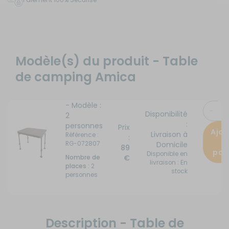
Modèle(s) du produit - Table
de camping Amica
- Modèle :
Disponibilité
2
:
personnes
Prix
Ajou
Livraison à
Référence :
:
a
RG-072807
Domicile
89
pan
Disponible en
€
Nombre de
livraison : En
places :
2
stock
personnes
Description - Table de