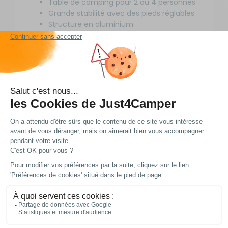
Table de camping pour 2 ou 4 personnes
Grande stabilité avec des pieds réglables
Structure en aluminium
Légère et compacte
Pliage facile
Simple à nettoyer
Informations
complémentaires
Marque : Soplair
Modèle : Amica
Couleur : anthracite
Nature : table pliante de camping
Résistance : intempéries et UV