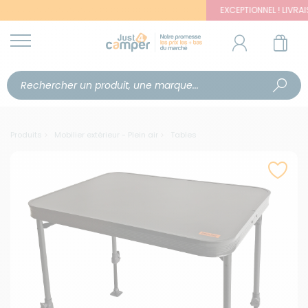
EXCEPTIONNEL ! LIVRAISON 
Produits
Mobilier extérieur - Plein air
Tables