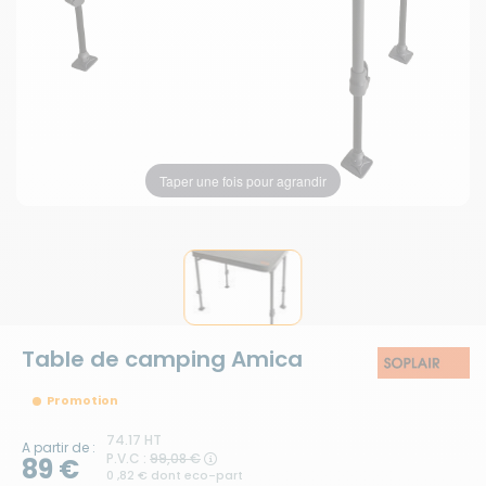
Taper une fois pour agrandir
Table de camping Amica
Promotion
74.17 HT
A partir de :
P.V.C :
99,08 €
89 €
0 ,82 € dont eco-part