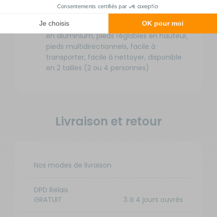
Application : camping-car, fourgon,
caravane, bateau
Autres spécificités : structure et plateau
en aluminium, pieds réglables en hauteur,
pieds multidirectionnels, facile à
transporter, facile à nettoyer, disponible
en 2 tailles (2 ou 4 personnes)
Livraison et retour
Nos modes de livraison
DPD Relais
GRATUIT
3 à 4 jours ouvrés