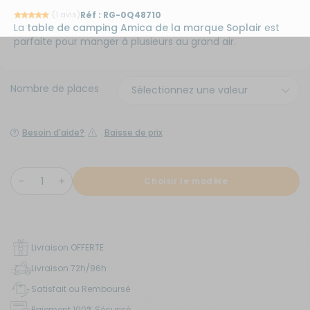
(1 avis)
Réf :
RG-0Q48710
La
table de camping Amica de la marque Soplair
est
parfaite pour manger à plusieurs au grand air.
Nombre de places
Besoin d'aide?
Baisse de prix
Choisir le modèle
Livraison OFFERTE
Livraison 72h/96h
Satisfait ou Remboursé
Paiement 100% Sécurisé