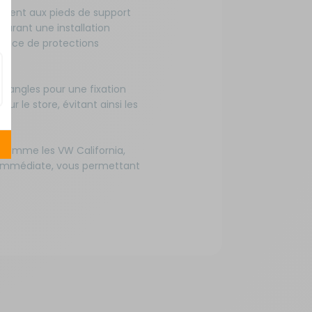
tement aux pieds de support
surant une installation
sence de protections
 sangles pour une fixation
r le store, évitant ainsi les
 comme les VW California,
n immédiate, vous permettant