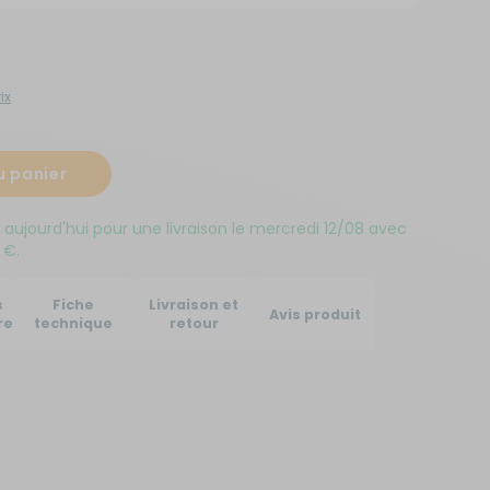
Créer un compte
ou
ix
Suivi de commande invité
u panier
jourd'hui pour une livraison le mercredi 12/08 avec
 €.
s
Fiche
Livraison et
Avis produit
res
technique
retour