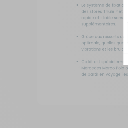
Le système de fixation
des stores Thule™ et r
rapide et stable sans 
supplémentaires.
Grâce aux ressorts de t
optimale, quelles que s
vibrations et les bruits
Ce kit est spécialemen
Mercedes Marco Polo ou
de partir en voyage l'esp