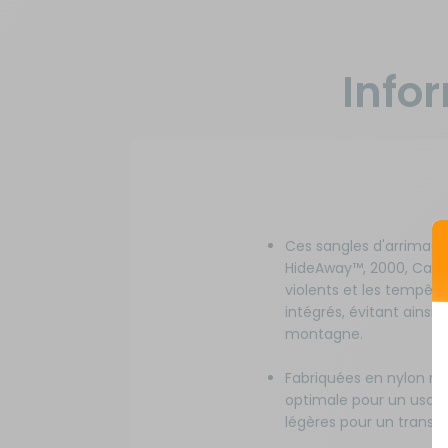
Info
Ces sangles d'arrimage
HideAway™, 2000, Carav
violents et les tempête
intégrés, évitant ain
montagne.
Fabriquées en nylon rés
optimale pour un usage 
légères pour un transpo