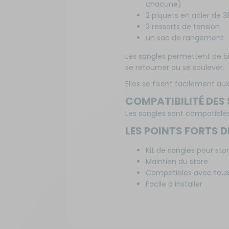
chacune)
2 piquets en acier de 
Sécurité
2 ressorts de tension
un sac de rangement
Tentes de toit - Matériel de
bivouac
Les sangles permettent de bie
se retourner ou se soulever.
TV - Multimédia - Internet
Elles se fixent facilement a
COMPATIBILITÉ DES
Vélos - Porte-vélos
Les sangles sont compatible
LES POINTS FORTS 
Kit de sangles pour sto
Maintien du store
Compatibles avec tous 
Facile à installer