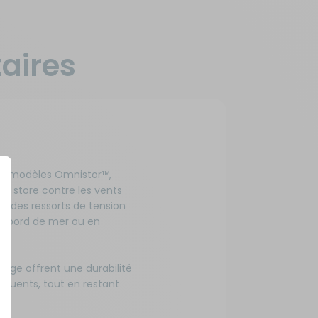
aires
e™ (modèles Omnistor™,
e store contre les vents
t des ressorts de tension
n bord de mer ou en
arge offrent une durabilité
réquents, tout en restant