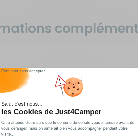
rmations complément
 latérales de 3 mètres chacune, conçues pour les stores Thul
an Style, etc.), vous permettent de sécuriser efficacement votr
s en l'ancrant solidement au sol avec des sardines heavy-duty e
si tout soulèvement ou dommage même lors de longues étapes e
istant aux déchirures et aux abrasions, ces sangles de 5 cm de l
intensif, que ce soit en hivernage prolongé ou lors de trajets f
rt et un rangement sans effort dans le sac fourni.