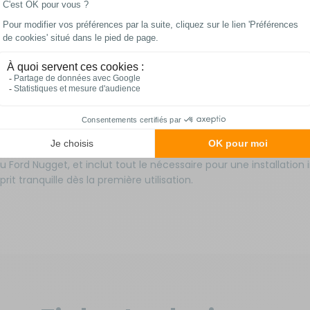
 complet, incluant clips et pièces de montage, s'adapte parfai
este compatible avec les panneaux latéraux ou frontaux, vous as
compromettre l'utilisation normale de votre store, même en pré
ension intégrés, vous pouvez ajuster précisément la tension des
oient les conditions météo, et maintenir une pression constante su
 parasites pendant les trajets ou par vent fort.
t conçu pour s'adapter aux véhicules équipés de stores Thule™,
 Ford Nugget, et inclut tout le nécessaire pour une installatio
rit tranquille dès la première utilisation.