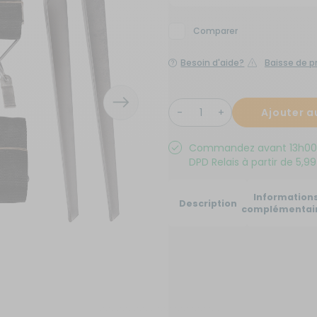
x de signalisation
its électroménagers
yaux
neaux solaires
ins courantes
Comparer
chauds
rures
Besoin d'aide?
Baisse de pr
rigérateurs
aceurs
Ajouter a
Commandez avant 13h00 au
DPD Relais à partir de 5,99
Information
Description
complémentai