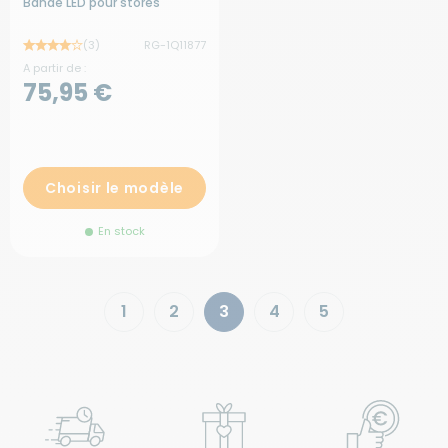
Bande LED pour stores
(3)
RG-1Q11877
A partir de :
75,95 €
Choisir le modèle
En stock
1
2
3
4
5