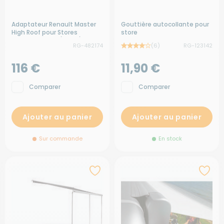
Adaptateur Renault Master
Gouttière autocollante pour
High Roof pour Stores
store
Omnistor 4900/5200/8000
RG-482174
(6)
RG-123142
116 €
11,90 €
Comparer
Comparer
Ajouter au panier
Ajouter au panier
Sur commande
En stock