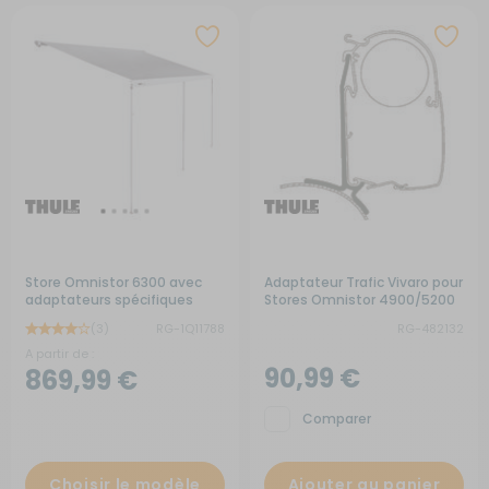
Store Omnistor 6300 avec
Adaptateur Trafic Vivaro pour
adaptateurs spécifiques
Stores Omnistor 4900/5200
(3)
RG-1Q11788
RG-482132
A partir de :
90,99 €
869,99 €
Comparer
Choisir le modèle
Ajouter au panier