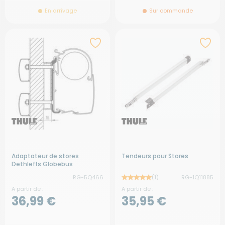
En arrivage
Sur commande
Adaptateur de stores
Tendeurs pour Stores
Dethleffs Globebus
RG-5Q466
(1)
RG-1Q11885
A partir de :
A partir de :
36,99 €
35,95 €