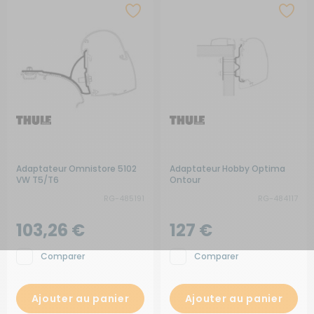
Adaptateur Omnistore 5102
Adaptateur Hobby Optima
VW T5/T6
Ontour
RG-485191
RG-484117
103,26 €
127 €
Comparer
Comparer
Ajouter au panier
Ajouter au panier