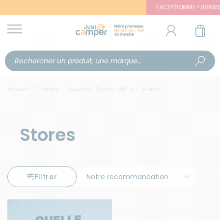
EXCEPTIONNEL ! LIVRAISON OFFERT
Accueil
Produits
Auvents - Stores - Abris
Stores
Stores
Filtrer