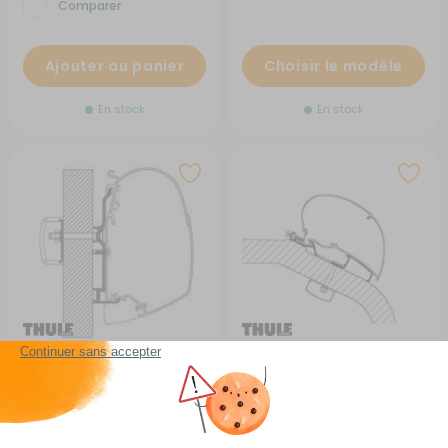
Comparer
Ajouter au panier
Choisir le modèle
En stock
En stock
Adaptateur de stores
Adaptateur de stores LMC
Burstner
Liberty TI / TEC
RG-5Q465
RG-5Q565