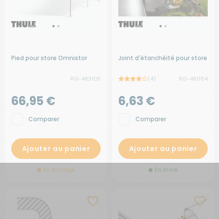
Pied pour store Omnistor
Joint d'étanchéité pour store
RG-483105
(4)
RG-481164
66,95 €
6,63 €
Comparer
Comparer
Ajouter au panier
Ajouter au panier
En arrivage
En stock