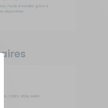
es. Facile à installer grâce à
es disponibles.
Ajouter au panier
Ajouter au panier
aires
O XL, CERES, VEGA, MARS