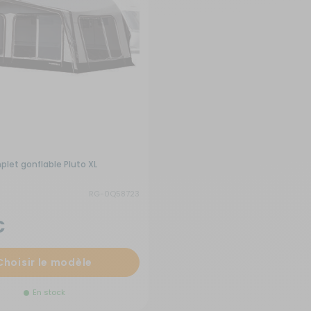
let gonflable Pluto XL
RG-0Q58723
€
Choisir le modèle
En stock