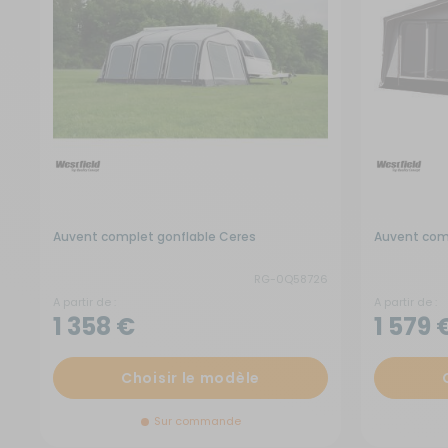
Auvent complet gonflable Ceres
Auvent comp
RG-0Q58726
A partir de :
A partir de :
1 358 €
1 579 
Choisir le modèle
Sur commande