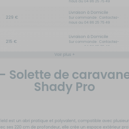
nous au 04 86 25 75 49
Livraison à Domicile
229 €
Sur commande : Contactez-
nous au 04 86 25 75 49
Livraison à Domicile
215 €
Sur commande : Contactez-
nous au 04 86 25 75 49
Voir plus +
Livraison à Domicile
219 €
 - Solette de caravane
Disponible en livraison : En
stock
Shady Pro
Livraison à Domicile
239 €
Sur commande : Contactez-
nous au 04 86 25 75 49
Livraison à Domicile
eld est un abri pratique et polyvalent, compatible avec plusieu
275 €
Sur commande : Contactez-
c ses 220 cm de profondeur, elle crée un espace extérieur pro
nous au 04 86 25 75 49