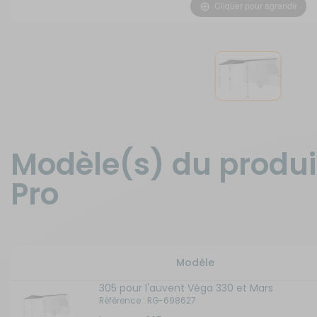
Cliquer pour agrandir
Isolation - Protection
Salle de bain - Toilettes
Marchepieds - Quincaillerie
Sécurité
Tentes de toit - Matériel de
Meubles intérieurs
bivouac
Mobilier extérieur - Plein air
TV - Multimédia - Internet
Modèle(s) du produi
Pro
Navigation - Aide à la conduite
Vélos - Porte-vélos
Ouverture - Rideaux
Modèle
Rangement - Transport
305 pour l'auvent Véga 330 et Mars
Référence : RG-698627
Salle de bain - Toilettes