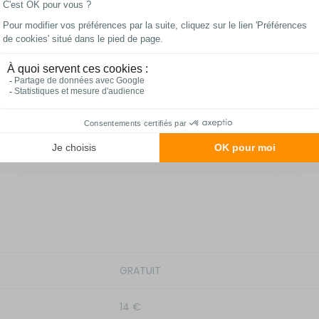
âts en aluminium et matériel de haubanage
Livraison et retour
GRATUIT
14 €