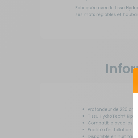
Longueur :
500 cm
Fabriquée avec le tissu Hydro
530 pour auvents Pluto, Pluto XL, Galaxy
ses mâts réglables et haubans
taille 11 et Céres taille 10
Référence : RG-698687
Longueur :
530 cm
570 pour auvents Pluto, Pluto XL, Galaxy
taille 12 et Céres taille 11
Référence : RG-698697
Longueur :
570 cm
Info
Profondeur de 220 cm
Tissu HydroTech® Ripst
Compatible avec les au
Facilité d'installation
Disponible en huit taill