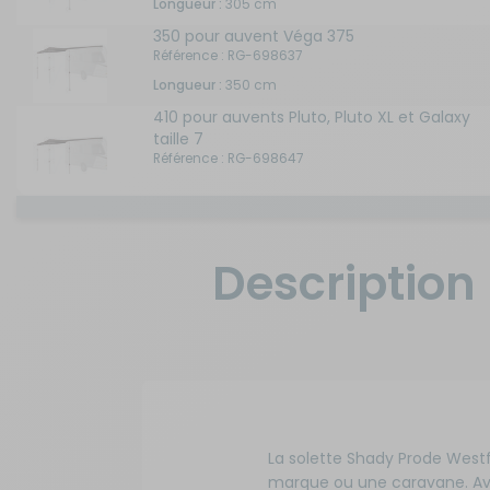
Longueur :
305 cm
350 pour auvent Véga 375
Sécurité
Référence : RG-698637
Longueur :
350 cm
Tentes de toit - Matériel de
bivouac
410 pour auvents Pluto, Pluto XL et Galaxy
taille 7
Référence : RG-698647
TV - Multimédia - Internet
Longueur :
410 cm
440 pour auvents Pluto, Pluto XL, Galaxy
Vélos - Porte-vélos
taille 8 et Céres taille 7
Description
Référence : RG-698657
Longueur :
440 cm
470 pour auvents Pluto, Pluto XL, Galaxy
taille 9 et Céres taille 8
Référence : RG-698667
Longueur :
470 cm
500 pour auvents Pluto, Pluto XL, Galaxy
taille 10 et Céres taille 9
La solette Shady Prode Westfi
Référence : RG-698677
marque ou une caravane. Ave