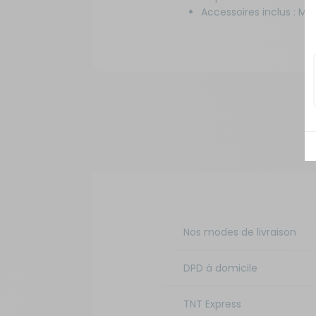
Accessoires inclus : M
Nos modes de livraison
DPD à domicile
TNT Express