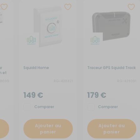
x de signalisation
its électroménagers
yaux
neaux solaires
ins courantes
chauds
rures
rigérateurs
aceurs
ur
Squidd Home
Traceur GPS Squidd Track
n et
8699
RG-428321
RG-428391
149 €
179 €
Comparer
Comparer
Ajouter au
Ajouter au
panier
panier