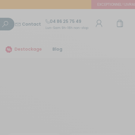
EXCEPTIONNEL ! LIVRAISON 
04 86 25 75 49
Contact
Lun-Sam 9h-18h non-stop
TROUVER UN MAGASIN
Destockage
Blog
E-mail ou numéro client
Trouvez le magasin le plus proche et profitez
d'offres exclusives !
Mot de passe
ou
Mot de passe oublié
Autour de moi
Rester connecté(e)
Se connecter