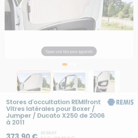
Taper une fois pour agrandir
Taper une fois pour agrandir
Taper une fois pour agrandir
Stores d'occultation REMIfront
Vitres latérales pour Boxer /
Jumper / Ducato X250 de 2006
à 2011
311.58 HT
373,90 €