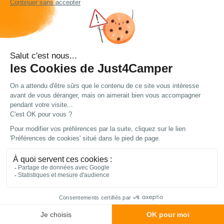
Fiche technique
Caractéristiques
Poids net :
5,55 kg
Coloris :
Gris
EAN :
3700628228950
Livraison et retour