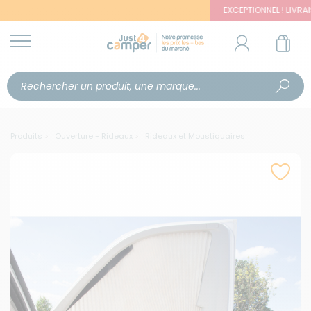
EXCEPTIONNEL ! LIVRAISON O
Produits
Ouverture - Rideaux
Rideaux et Moustiquaires