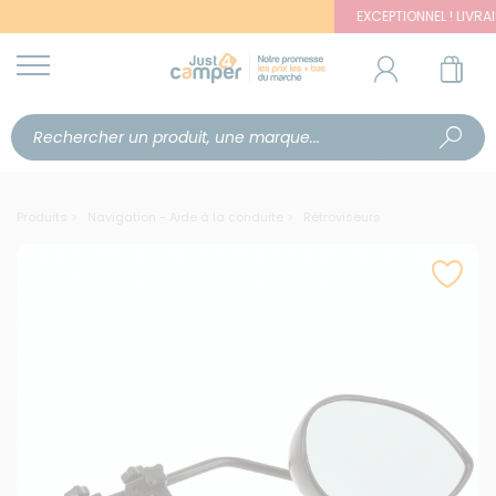
EXCEPTIONNEL ! LIVRAISON O
Produits
Navigation - Aide à la conduite
Rétroviseurs