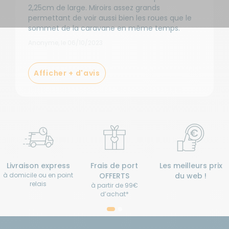
2,25cm de large. Miroirs assez grands
permettant de voir aussi bien les roues que le
sommet de la caravane en même temps.
Anonyme, le 06/10/2023
Afficher + d'avis
Livraison express
Frais de port
Les meilleurs prix
à domicile ou en point
OFFERTS
du web !
relais
à partir de 99€
d’achat*