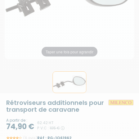
Taper une fois pour agrandir
Rétroviseurs additionnels pour
transport de caravane
A partir de :
62.42 HT
74,90 €
P.V.C :
105 €
(6 avis)
Réf :
RG-1Q61962