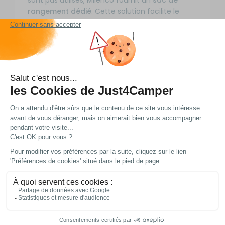
sont pas utilisés, Milenco fournit un
sac de
rangement dédié
. Cette solution facilite le
transport et contribue à préserver les
équipements entre deux utilisations.
Rétroviseurs additionnels Milenco pour transport
de caravane. Ces rétroviseurs supplémentaires
se fixent facilement et rapidement sur le
rétroviseur d’origine du véhicule grâce au
système de pinces spéciales articulées. Les
rétroviseurs sont montés sur des bras de 30 cm
et sont dotés de coques aérodynamiques anti-
vibration. Ils sont vendus par paire avec un sac
de rangement, la visserie en Inox avec insert en
laiton est fournis elle vous garantit une grande
durabilité et résistance dans le temps.
Informations