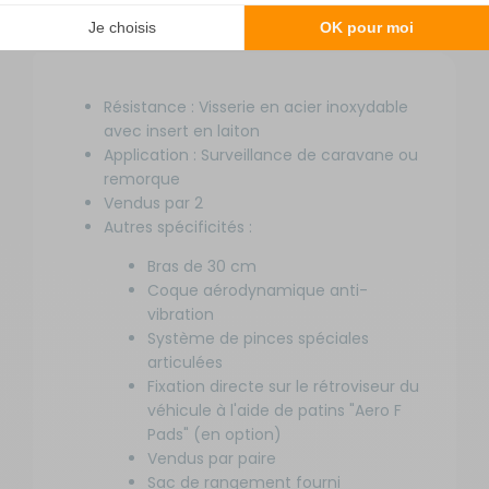
complémentaires
Résistance : Visserie en acier inoxydable
avec insert en laiton
Application : Surveillance de caravane ou
remorque
Vendus par 2
Autres spécificités :
Bras de 30 cm
Coque aérodynamique anti-
vibration
Système de pinces spéciales
articulées
Fixation directe sur le rétroviseur du
véhicule à l'aide de patins "Aero F
Pads" (en option)
Vendus par paire
Sac de rangement fourni