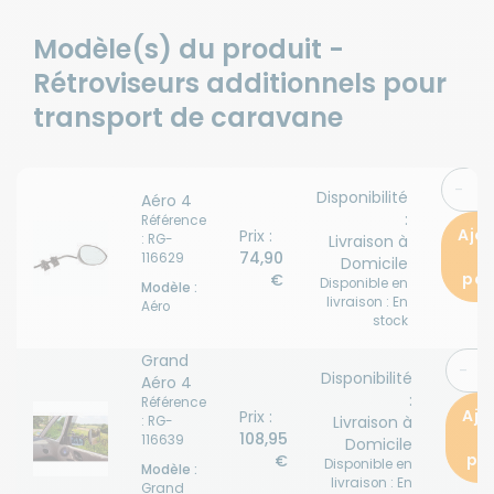
Modèle(s) du produit -
Rétroviseurs additionnels pour
transport de caravane
Disponibilité
Aéro 4
:
Référence
Ajo
Prix :
: RG-
Livraison à
a
74,90
116629
Domicile
pan
€
Disponible en
Modèle :
livraison : En
Aéro
stock
Grand
Disponibilité
Aéro 4
:
Référence
Ajo
Prix :
Livraison à
: RG-
108,95
116639
Domicile
pa
€
Disponible en
Modèle :
livraison : En
Grand