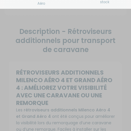
stock
Aéro
Description - Rétroviseurs
additionnels pour transport
de caravane
RÉTROVISEURS ADDITIONNELS
MILENCO AÉRO 4 ET GRAND AÉRO
4 : AMÉLIOREZ VOTRE VISIBILITÉ
AVEC UNE CARAVANE OU UNE
REMORQUE
Les
rétroviseurs additionnels Milenco Aéro 4
et Grand Aéro 4
ont été conçus pour améliorer
la visibilité lors du remorquage d’une caravane
ou d’une remorque. Faciles à installer sur les