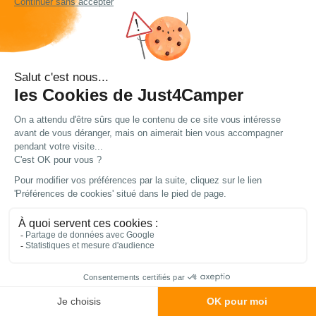
Marque : EMUK
Modèle : Universa III
Nature : rétroviseur additionnel universel
pour caravane
Application : montage sur la plupart des
véhicules équipés de rétroviseurs
électriques
Installation : sans outil
Réglage : dans toutes les directions
Miroir : grand angle en verre Securit
Fixation : système EMUK avec éléments
métalliques
Fabrication : Allemagne
Garantie : 10 ans
Contenu du kit : jeux de patins de serrage,
manuel de montage et sac de
rangement
Autres spécificités : design
aérodynamique