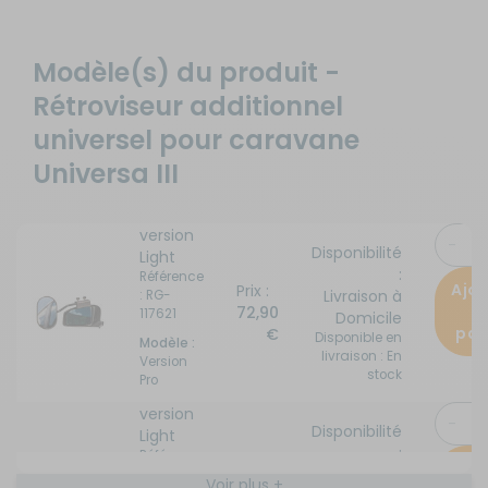
Modèle(s) du produit -
Rétroviseur additionnel
universel pour caravane
Universa III
version
Disponibilité
Light
:
Référence
Ajo
Prix :
Livraison à
: RG-
a
72,90
117621
Domicile
pan
€
Disponible en
Modèle :
livraison : En
Version
stock
Pro
version
Disponibilité
Light
:
Référence
Ajo
Prix :
Livraison à
: RG-
Voir plus +