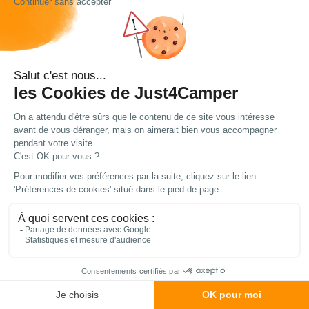
Livraison et retour
Nos modes de livraison
DPD Relais
5,49 € offert dès 49 € d'achat
3 à 4 jours ouvrés
DPD à domicile
7,49 € offert dès 49 € d'achat
3 à 4 jours ouvrés
TNT Express
9 €
1 à 2 jours ouvrés
Retour simple sous 14 jours :