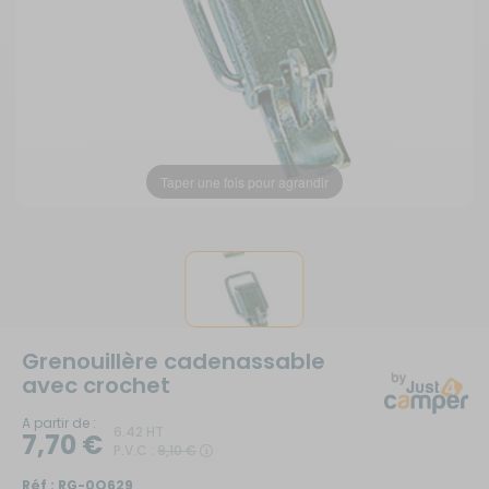
Taper une fois pour agrandir
Grenouillère cadenassable
avec crochet
A partir de :
6.42 HT
7,70 €
P.V.C :
9,10 €
Réf :
RG-0Q629