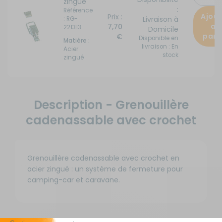
zingué
:
Référence
Ajout
Prix :
Livraison à
: RG-
au
7,70
221313
Domicile
pani
€
Disponible en
Matière :
livraison : En
Acier
stock
zingué
Description - Grenouillère
cadenassable avec crochet
Grenouillère cadenassable avec crochet en
acier zingué : un système de fermeture pour
camping-car et caravane.