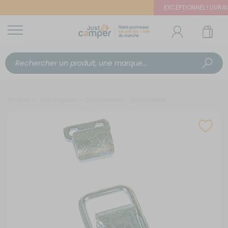
EXCEPTIONNEL ! LIVRAISO
Produits
Marchepieds - Quincaillerie
Quincaillerie