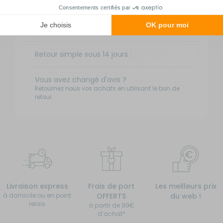
Transporteur gros volume
25 € offert dès 250 € d'achat
3 à 4 jours ouvrés
Retour simple sous 14 jours :
Vous avez changé d'avis ?
Retournez nous vos achats en utilisant le bon de
retour.
Livraison express
Frais de port
Les meilleurs prix
à domicile ou en point
OFFERTS
du web !
relais
à partir de 99€
d’achat*