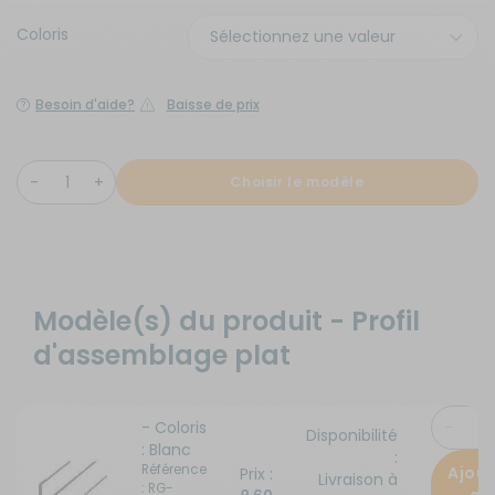
Coloris
Besoin d'aide?
Baisse de prix
Choisir le modèle
Modèle(s) du produit - Profil
d'assemblage plat
- Coloris
Disponibilité
: Blanc
:
Référence
Ajout
Prix :
Livraison à
: RG-