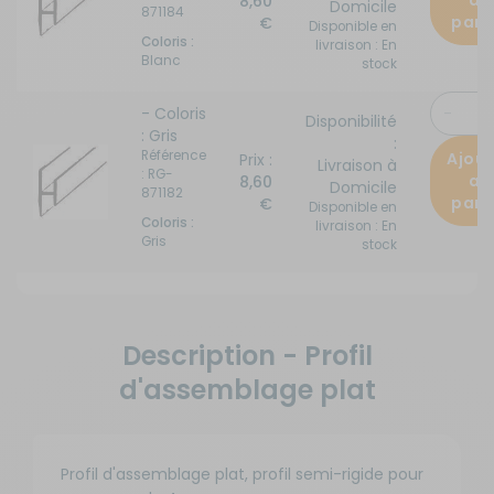
au
8,60
Domicile
871184
pani
€
Disponible en
Coloris :
livraison : En
Blanc
stock
- Coloris
Disponibilité
: Gris
:
Référence
Ajout
Prix :
Livraison à
: RG-
au
8,60
Domicile
871182
pani
€
Disponible en
Coloris :
livraison : En
Gris
stock
Description - Profil
d'assemblage plat
Profil d'assemblage plat, profil semi-rigide pour