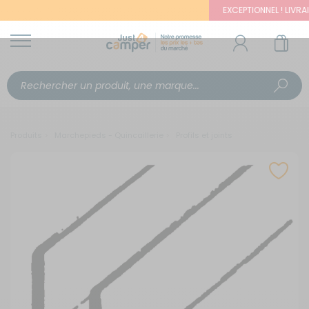
EXCEPTIONNEL ! LIVRAISO
Produits
Marchepieds - Quincaillerie
Profils et joints