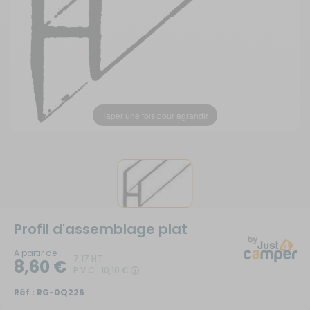
Taper une fois pour agrandir
Profil d'assemblage plat
A partir de :
7.17 HT
8,60 €
P.V.C :
10,10 €
Réf :
RG-0Q226