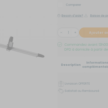
x de signalisation
Comparer
its électroménagers
yaux
neaux solaires
ins courantes
chauds
Besoin d'aide?
Baisse de pr
rures
rigérateurs
aceurs
Ajouter a
Commandez avant 13h00 au
DPD à domicile à partir de
Information
Description
complémentai
Livraison OFFERTE
Satisfait ou Remboursé