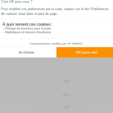
Fiche technique
- cm
- cm
- cm