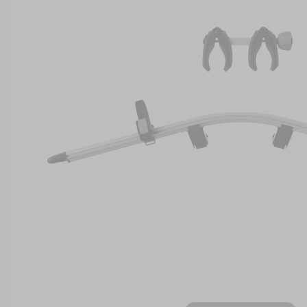
Feu
Couchage
Déplace caravane - Remorquage
Pet
Tu
Pan
Ma
Ré
Ser
Cuisine - Réfrigération
Eau
Réf
Tr
Déplace caravane - Remorquage
Energie
Eau
Gaz
Energie
Marchepieds - Quincaillerie
Entretien - Ménage
Mobilier extérieur - Plein air
Gaz
Navigation - Aide à la conduite
Guides - Sport - Jeux - Animaux
Ouverture - Rideaux