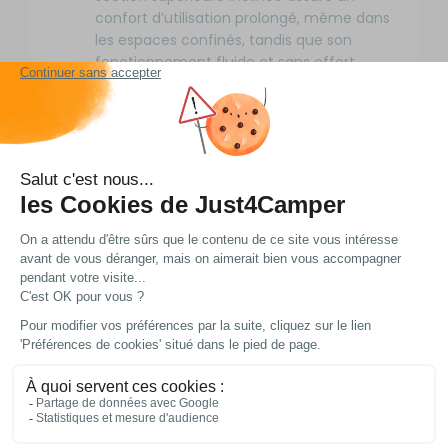
confort d’utilisation prolongé, même dans
les espaces confinés, tandis que son
fonctionnement fluide et sans effort
réduit la fatigue lors des opérations de
pompage répétées, comme le
remplissage d’un réservoir après une
longue journée de route.
Compatible avec les tuyaux de 1/2"
(diamètre de sortie de 13 mm), cette
pompe est polyvalente et peut être
utilisée pour pomper de l’eau douce ou
servir d’amorce pour les systèmes de
surpression électrique Whale Inline™,
simplifiant ainsi l’installation et l’entretien
de votre système d’eau en camping-car
ou en van.