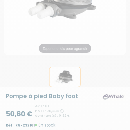
Taper une fois pour agrandir
Pompe à pied Baby foot
42.17 HT
P.V.C :
70,18 €
50,60 €
dont taxe(s) : 0 ,82 €
En stock
Réf :
RG-232161