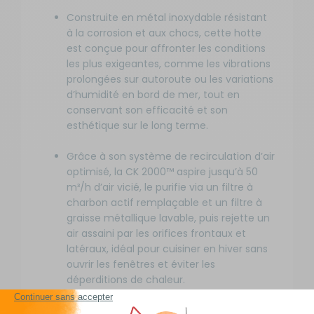
Construite en métal inoxydable résistant
à la corrosion et aux chocs, cette hotte
est conçue pour affronter les conditions
les plus exigeantes, comme les vibrations
prolongées sur autoroute ou les variations
d’humidité en bord de mer, tout en
conservant son efficacité et son
esthétique sur le long terme.
Grâce à son système de recirculation d’air
optimisé, la CK 2000™ aspire jusqu’à 50
m³/h d’air vicié, le purifie via un filtre à
charbon actif remplaçable et un filtre à
graisse métallique lavable, puis rejette un
air assaini par les orifices frontaux et
latéraux, idéal pour cuisiner en hiver sans
ouvrir les fenêtres et éviter les
déperditions de chaleur.
Son fonctionnement en 12 V DC et sa