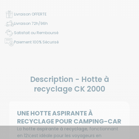
Livraison OFFERTE
Livraison 72h/96h
Satisfait ou Remboursé
Paiement 100% Sécurisé
Description - Hotte à
recyclage CK 2000
UNE HOTTE ASPIRANTE À
RECYCLAGE POUR CAMPING-CAR
La
hotte aspirante à recyclage
, fonctionnant
en 12V,
est idéale pour les voyageurs en