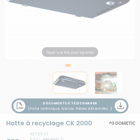
Taper une fois pour agrandir
Taper une fois pour agrandir
DOCUMENTS À TÉLÉCHARGER
(Fiche technique, Notice, Pièces détachées...)
Hotte à recyclage CK 2000
327.50 HT
P.V.C :
491,20 €