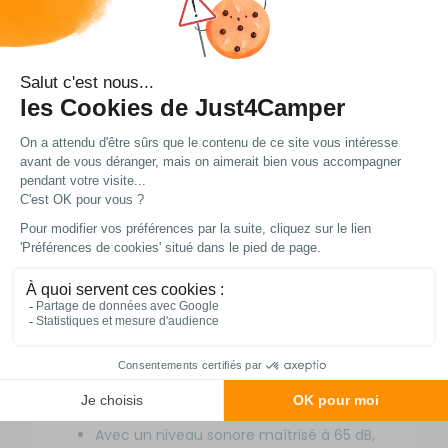
consommation énergétique réduite (5 W
en ventilation et 4 W pour les LED)
préservent la batterie de votre véhicule,
même lors d’étapes prolongées sans
branchement électrique, tandis que ses
deux vitesses de ventilation s’adaptent
aussi bien à une cuisson douce qu’à une
friture intense.
Le filtre à graisse métallique lavable et le
filtre à charbon actif clipsable se
remplacent en quelques secondes sans
outil, un atout pratique pour les longs
voyages où l’entretien doit rester simple,
et ses deux éclairages LED de 2 W chacun
(compatibles GU4 et G4) éclairent
parfaitement votre plan de travail sans
éblouir.
Avec un niveau sonore maîtrisé à 65 dB,