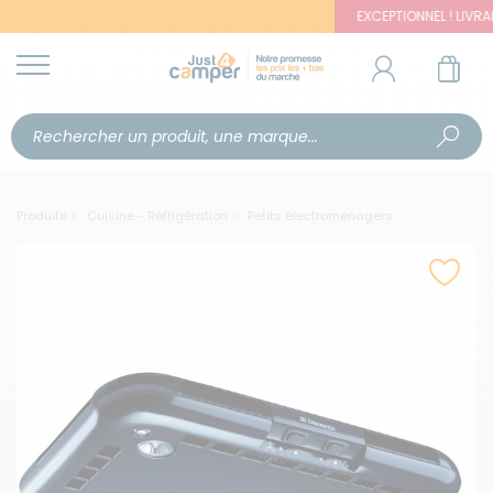
EXCEPTIONNEL ! LIVRAISON 
Produits
Cuisine - Réfrigération
Petits électroménagers