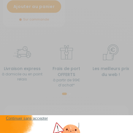
Ajouter au panier
Sur commande
Livraison express
Frais de port
Les meilleurs prix
à domicile ou en point
OFFERTS
du web !
relais
à partir de 99€
d’achat*
Lits pour camping-car, caravane, fourgon
aménagé, van aménagé et bateau
Chaque
véhicule de loisirs
présente des contraintes d'espace