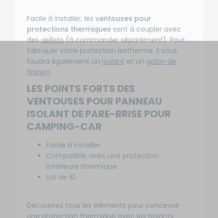
Facile à installer, les
ventouses pour
protections thermiques
sont à coupler avec
des
œillets
(à commander séparément). Pour
fabriquer votre protection isotherme, il vous
faudra également un
isolant
et un
galon de
finition
.
LES POINTS FORTS DES
VENTOUSES POUR PANNEAU
ISOLANT DE PARE-BRISE POUR
CAMPING-CAR
Facile à installer
Compatible avec une protection
intérieure thermique
Lot de 10
Découvrez tous les éléments pour concevoir
une protection thermique avec les
isolants