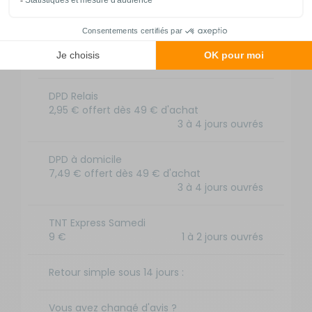
Nos modes de livraison
DPD Relais
2,95 € offert dès 49 € d'achat
3 à 4 jours ouvrés
DPD à domicile
7,49 € offert dès 49 € d'achat
3 à 4 jours ouvrés
TNT Express Samedi
9 €
1 à 2 jours ouvrés
Retour simple sous 14 jours :
Vous avez changé d'avis ?