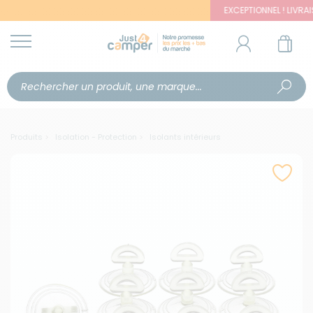
EXCEPTIONNEL ! LIVRAISON OF
Produits
Isolation - Protection
Isolants intérieurs