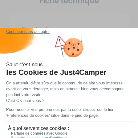
Fiche technique
Caractéristiques
Longueur :
- cm
Largeur :
- cm
Hauteur :
- cm
Poids net :
0,26 kg
EAN :
3700628222545
Livraison et retour