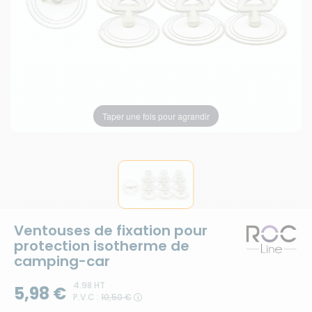
Taper une fois pour agrandir
Ventouses de fixation pour
protection isotherme de
camping-car
4.98 HT
5,98 €
P.V.C :
10,50 €