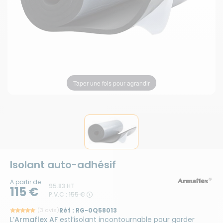
Taper une fois pour agrandir
Isolant auto-adhésif
A partir de :
95.83 HT
115 €
P.V.C :
155 €
(3 avis)
Réf :
RG-0Q58013
L’
Armaflex AF
est
l’isolant incontournable pour garder