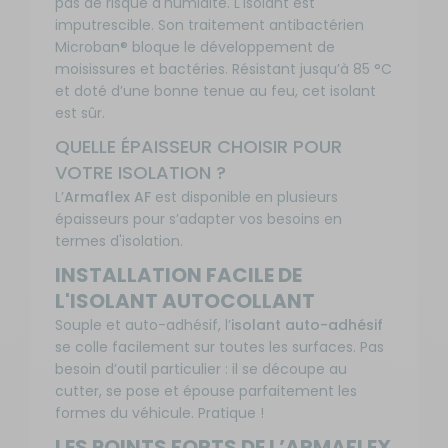
pas de risque d'humidité. L'isolant est
Domicile
135
panie
Disponible en
imputrescible. Son traitement antibactérien
Taille :
32
€
livraison : En
mm
Microban® bloque le développement de
stock
moisissures et bactéries. Résistant jusqu’à 85 °C
et doté d’une bonne tenue au feu, cet isolant
Disponibilité
AF6
est sûr.
:
Référence
Prix
Ajout
QUELLE ÉPAISSEUR CHOISIR POUR
: RG-
Livraison à
:
au
013131
Domicile
VOTRE ISOLATION ?
218
panie
Disponible en
Taille :
6
€
L’
Armaflex AF
est disponible en plusieurs
livraison : En
mm
épaisseurs pour s’adapter vos besoins en
stock
termes d'isolation.
INSTALLATION FACILE DE
L'ISOLANT AUTOCOLLANT
Souple et auto-adhésif, l’
isolant auto-adhésif
se colle facilement sur toutes les surfaces. Pas
besoin d’outil particulier : il se découpe au
cutter, se pose et épouse parfaitement les
formes du véhicule. Pratique !
LES POINTS FORTS DE L’ARMAFLEX