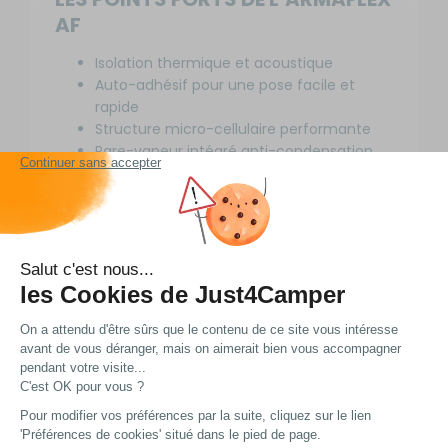
AF
Isolation thermique et acoustique
Auto-adhésif pour une pose facile et
rapide
Structure micro-cellulaire performante
Pare-vapeur intégré anti-condensation
Traitement antibactérien Microban®
Informations
complémentaires
Isolant flexible auto-adhésif
Structure micro-cellulaire à haute