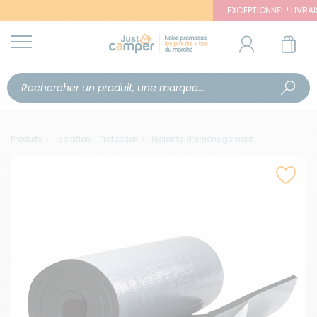
EXCEPTIONNEL ! LIVRAISON 
Produits
Isolation - Protection
Isolants d'aménagement