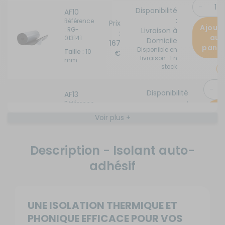
Disponibilité
AF10
:
Référence
Prix
Ajout
: RG-
Livraison à
:
au
013141
Domicile
167
panie
Disponible en
Taille :
10
€
livraison : En
mm
stock
Disponibilité
AF13
:
Référence
Ajo
Prix :
: RG-
Livraison à
Voir plus +
143,65
013151
Domicile
pa
€
Disponible en
Taille :
13
livraison : En
mm
Description - Isolant auto-
stock
adhésif
Disponibilité
AF16
:
Référence
Prix
Ajout
: RG-
Livraison à
:
au
UNE ISOLATION THERMIQUE ET
013161
Domicile
139
panie
Disponible en
PHONIQUE EFFICACE POUR VOS
Taille :
16
€
livraison : En
mm