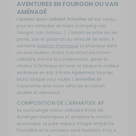
AVENTURES EN FOURGON OU VAN
stock
AMÉNAGÉ
L’
isolant auto-adhésif Armaflex AF
est conçu
Disponibilité
AF19
:
pour les véhicules de loisirs (camping-car,
Référence
Prix
Ajout
: RG-
Livraison à
fourgon, van, bateau…). L'isolant se pose sur les
:
au
013171
Domicile
parois, sols et plafonds du véhicule de loisirs. Il
115
panie
Disponible en
Taille :
19
€
combine
isolation thermique
et phonique dans
livraison : En
mm
un seul rouleau. Grâce à sa structure micro-
stock
cellulaire, il limite la condensation, garde la
chaleur à l’intérieur en hiver et bloque la chaleur
Disponibilité
AF25
extérieure en été. Il limite également tous les
:
Référence
Prix
bruits lorsque vous roulez. L’
Armaflex AF
Ajout
: RG-
Livraison à
:
transforme ainsi votre véhicule en cocon
au
013181
Domicile
125
panie
douillet et silencieux.
Disponible en
Taille :
25
€
livraison : En
mm
COMPOSITION DE L'ARMAFLEX AF
stock
Sa technologie micro-cellulaire limite les
échanges thermiques et améliore le confort
Disponibilité
AF32
acoustique. Le pare-vapeur intégré empêche
:
Référence
Prix
Ajout
l’humidité et la corrosion sous l’isolation. Il n'y a
: RG-
Livraison à
:
au
013191