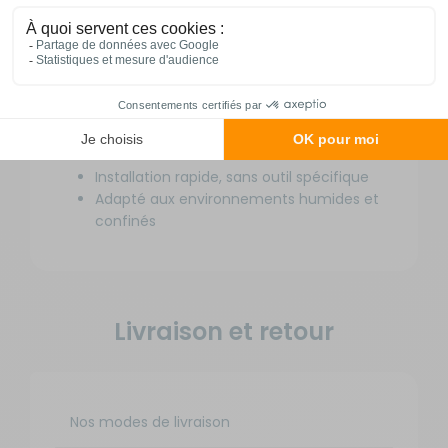
performance
Très faible conductivité thermique
Excellente résistance à la diffusion de la
vapeur d’eau
Pare-vapeur intégré pour limiter la
corrosion sous isolation (CUI)
Traitement antibactérien Microban®
Très bonne tenue au feu
Installation rapide, sans outil spécifique
Adapté aux environnements humides et
confinés
Livraison et retour
Nos modes de livraison