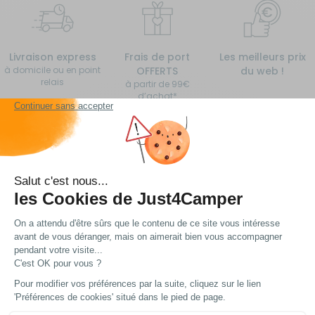
Livraison express
Frais de port
Les meilleurs prix
à domicile ou en point
OFFERTS
du web !
relais
à partir de 99€
d’achat*
Vous avez une question ?
Nous avons plein de réponses... Peut-être trouverez
vous ce dont vous avez besoin !
Voir nos FAQ
Contactez notre service client