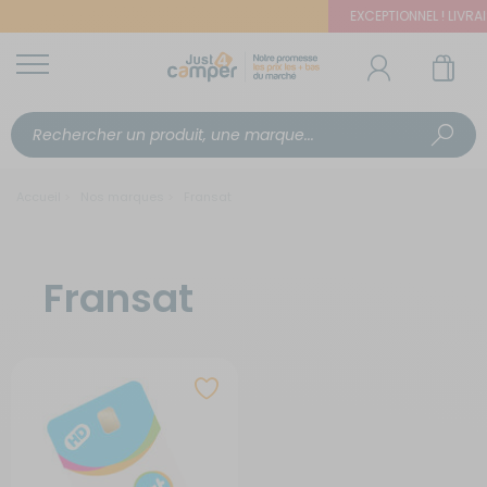
EXCEPTIONNEL ! LIVRAI
Accueil
Nos marques
Fransat
Fransat