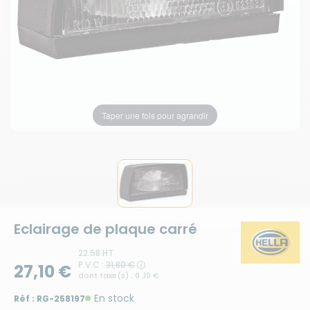
Taper une fois pour agrandir
Eclairage de plaque carré
22.58 HT
P.V.C :
31,80 €
27,10 €
dont taxe(s) : 0 ,10 €
En stock
Réf :
RG-258197