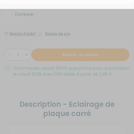
Comparer
Besoin d'aide?
Baisse de prix
Ajouter au panier
Commandez avant 13h00 aujourd'hui pour une livraison
le mardi 11/08 avec DPD Relais à partir de 2,95 €.
Description - Eclairage de
plaque carré