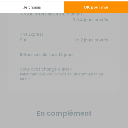
DPD à domicile
7,49 € offert dès 49 € d'achat
3 à 4 jours ouvrés
TNT Express
9 €
1 à 2 jours ouvrés
Retour simple sous 14 jours :
Vous avez changé d'avis ?
Retournez nous vos achats en utilisant le bon de
retour.
En complément