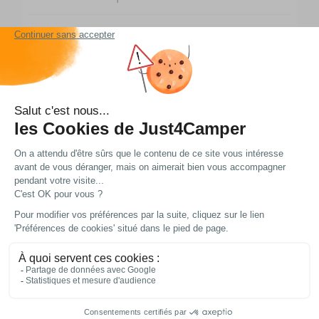
Modèle :
-
Type de fixation :
Horizontale
EAN :
3305680015663
Livraison et retour
Nos modes de livraison
DPD Relais
2,95 € offert dès 49 € d'achat
3 à 4 jours ouvrés