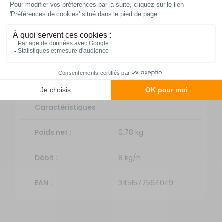
Fiche technique
Caractéristiques
Poids net :
0,78 kg
Débit :
8 kg/h
EAN :
3451577564049