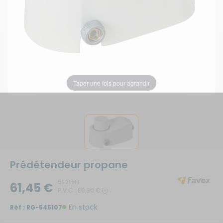
Taper une fois pour agrandir
Prédétendeur propane
51.21 HT
61,45 €
P.V.C :
80,30 €
En stock
Réf :
RG-545107