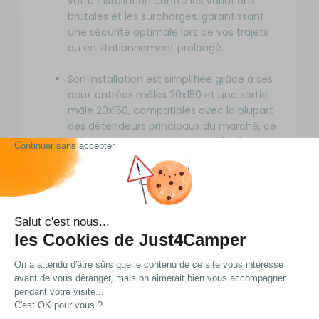
votre installation contre les variations
brutales et les surcharges, garantissant
une sécurité optimale lors de vos trajets
ou en stationnement prolongé.
Son installation est simplifiée grâce à ses
deux entrées mâles 20x150 et une sortie
mâle 20x150, compatibles avec la plupart
des détendeurs principaux du marché, ce
qui vous permet de le monter facilement
en amont de votre système existant sans
adaptation complexe.
Idéal pour les utilisateurs recherchant une
solution fiable et durable, ce
prédétendeur maintient une pression
constante même en altitude ou par
temps froid, évitant les baisses de
performance de vos appareils au propane
lors de vos escapades en montagne ou
en hiver.