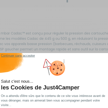
 mbar Cadac™ est conçu pour réguler la pression des cartouche
e les modèles Cadac de 445 g ou 500 g, en réduisant la press
vec vos appareils basse pression (barbecues, réchauds, cuiseurs 
BSP gaucher permet un montage rapide et sans outil sur la cartou
-niques en plein air.
ésistant, caoutchouc et métal, ce détendeur allie durabilité et l
res tout en restant facile à transporter. Le flexible de 85 cm, éq
 sécurisé et sans fuite à vos appareils, même en cas de varia
lors de vos voyages en altitude ou en hiver.
ropéennes EN417, ce détendeur garantit une pression stable d
et sécurisée, que vous prépariez un repas en bord de mer ou
ec volant permet un serrage et un desserrage manuels sans effor
tallation ou du rangement.