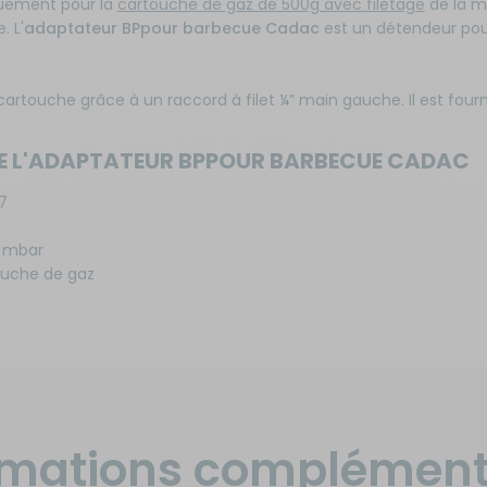
uement pour la
cartouche de gaz de 500g avec filetage
de la m
. L'
adaptateur BPpour barbecue Cadac
est un détendeur pou
 cartouche grâce à un raccord à filet ¼” main gauche. Il est four
DE L'ADAPTATEUR BPPOUR BARBECUE CADAC
7
0 mbar
touche de gaz
rmations complément