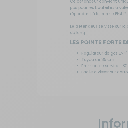
Ce détendeur convient uniq
pas pour les bouteilles à valve
Sécurité
répondant à la norme EN417.
Tentes de toit - Matériel de
Le
détendeur
se visse sur la
bivouac
de long.
LES POINTS FORTS 
TV - Multimédia - Internet
Régulateur de gaz EN41
Tuyau de 85 cm
Vélos - Porte-vélos
Pression de service : 3
Facile à visser sur car
Info