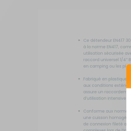
Ce détendeur EN417 30
à la norme EN417, comm
utilisation sécurisée a
raccord universel 1/4” 
en camping ou les pique
Fabriqué en plastique r
aux conditions extérieu
assure un raccordement
d’utilisation intensive 
Conforme aux normes eu
une cuisson homogène 
de connexion fileté av
complexes lors de l’ins