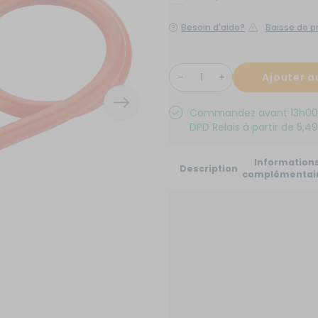
x de signalisation
its électroménagers
yaux
neaux solaires
Besoin d'aide?
Baisse de pr
ins courantes
chauds
rures
rigérateurs
Ajouter a
aceurs
Commandez avant 13h00 au
DPD Relais à partir de 5,49
Information
Description
complémentai