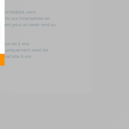
on immédiate, sans
tants aux intempéries en
partent pour un week-end ou
tous les 5 ans,
le uniquement avec les
 parfaite à vos