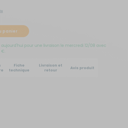
Créer un compte
ix
ou
u panier
Suivi de commande invité
jourd'hui pour une livraison le mercredi 12/08 avec
 €.
s
Fiche
Livraison et
Avis produit
res
technique
retour