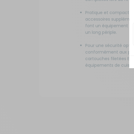
Pratique et compact, ce
accessoires supplément
font un équipement fia
un long périple.
Pour une sécurité optim
conformément aux pré
cartouches filetées EN
équipements de cuisson