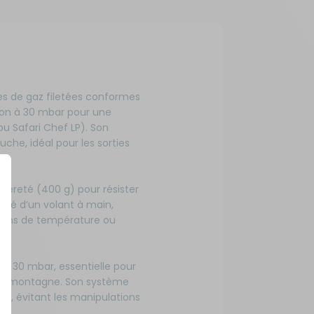
s de gaz filetées conformes
ion à 30 mbar pour une
ou Safari Chef LP). Son
che, idéal pour les sorties
égèreté (400 g) pour résister
uipé d’un volant à main,
tions de température ou
e 30 mbar, essentielle pour
 en montagne. Son système
t, évitant les manipulations