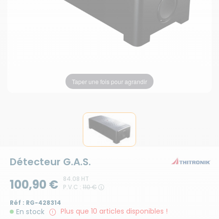
Taper une fois pour agrandir
Détecteur G.A.S.
84.08 HT
100,90 €
P.V.C :
110 €
Réf :
RG-428314
Plus que 10 articles disponibles !
En stock