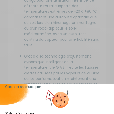
conçu pour une utilisation intensive, ce
détecteur mural supporte des
températures extrêmes de -20 à +80 °C,
garantissant une durabilité optimale que
ce soit lors d’un hivernage en montagne
ou d’un road-trip sous le soleil
méditerranéen, avec un auto-test
continu du capteur pour une fiabilité sans
faille.
Grâce à sa technologie d’ajustement
dynamique intelligent de la
température™, le G.A.S.™ évite les fausses
alertes causées par les vapeurs de cuisine
ou les parfums, tout en maintenant une
sensibilité ultra-précise pour détecter les
menaces réelles, comme une fuite de
gaz pendant la nuit ou une tentative
d’intrusion sous anesthésie.
Pratique et économe, ce détecteur