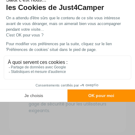
fonctionne en 12 V ou 24 V avec une
consommation électrique minimale
(28/15 mA), s’intégrant parfaitement à
l’alimentation de votre véhicule, et émet
une alarme sonore puissante de 82 dB,
audible même dans un environnement
bruyant comme un camping animé ou un
port de plaisance.
Doté d’une sortie Alarm OUT pour
connecter une sirène de secours, le
G.A.S.™ permet une installation
personnalisable selon vos besoins, tandis
que sa certification ECE R10 assure une
conformité aux normes européennes, un
gage de sécurité pour les utilisateurs
exigeants.