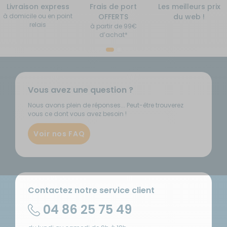
Livraison express
Frais de port
Les meilleurs prix
à domicile ou en point
OFFERTS
du web !
relais
à partir de 99€
d’achat*
Vous avez une question ?
Nous avons plein de réponses... Peut-être trouverez
vous ce dont vous avez besoin !
Voir nos FAQ
Contactez notre service client
04 86 25 75 49