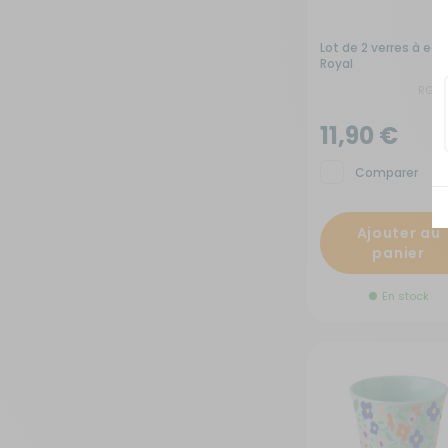
Lot de 2 verres à eau
Royal
RG-9
11,90 €
Comparer
Ajouter au
panier
En stock