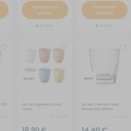
Ajouter au
Choisir le
panier
modèle
En stock
En stock
u 250
Lot de 6 gobelets bas
Lot de 2 verres à eau
Tierra
Stone Line 300ml
18410
RG-917566
RG-919451
18,90 €
14,40 €