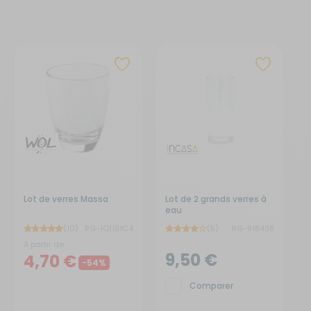
Créer un compte
ou
Suivi de commande invité
Lot de verres Massa
Lot de 2 grands verres à
eau
(10)
RG-1Q1191C4
(5)
RG-918438
A partir de :
9,50 €
4,70 €
-54%
Comparer