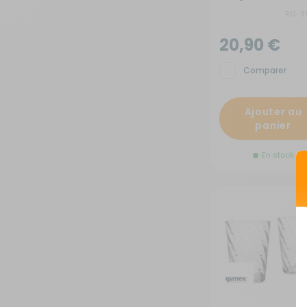
RG-9
20,90 €
Comparer
Ajouter au
panier
En stock