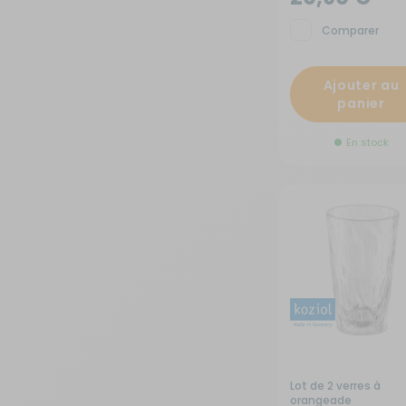
Comparer
Sécurité
Tentes de toit - Matériel de
Ajouter au
bivouac
panier
TV - Multimédia - Internet
En stock
Vélos - Porte-vélos
Lot de 2 verres à
orangeade