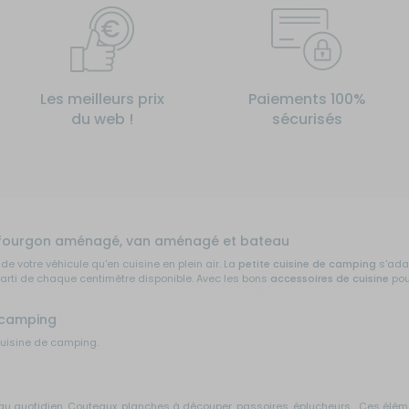
Les meilleurs prix
Paiements 100%
du web !
sécurisés
e, fourgon aménagé, van aménagé et bateau
de votre véhicule qu'en cuisine en plein air. La
petite cuisine de camping
s'adap
arti de chaque centimètre disponible. Avec les bons
accessoires de cuisine
pou
n camping
cuisine de camping.
au quotidien. Couteaux, planches à découper, passoires, éplucheurs... Ces élé