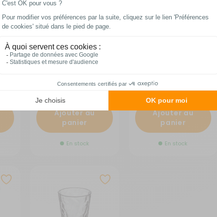
Lot de 2 verres à eau
Lot de 2 verres à eau
longs Stone Line
aimantés
19461
RG-919471
RG-918422
19,95 €
35,90 €
Comparer
Comparer
Ajouter au
Ajouter au
panier
panier
En stock
En stock