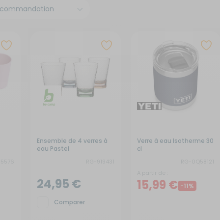
x de signalisation
its électroménagers
yaux
neaux solaires
ins courantes
chauds
rures
rigérateurs
aceurs
Ensemble de 4 verres à
Verre à eau Isotherme 30
eau Pastel
cl
15576
RG-919431
RG-0Q58121
A partir de :
24,95 €
15,99 €
-11%
Comparer