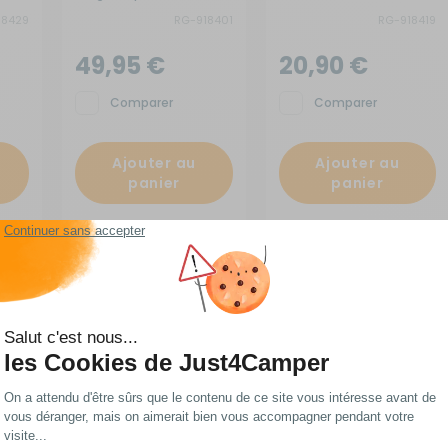
18429
RG-918401
RG-918419
49,95 €
20,90 €
Comparer
Comparer
Ajouter au
Ajouter au
panier
panier
En stock
En stock