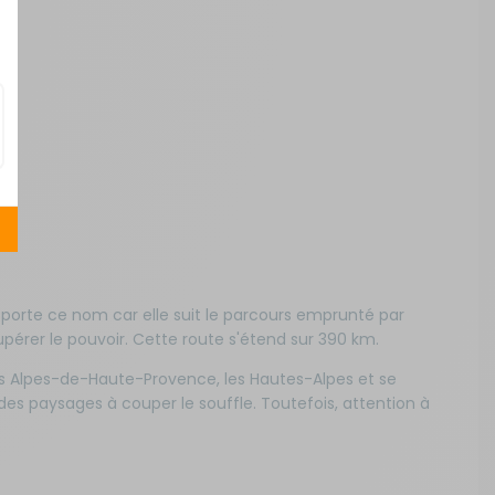
le porte ce nom car elle suit le parcours emprunté par
écupérer le pouvoir. Cette route s'étend sur 390 km.
es Alpes-de-Haute-Provence, les Hautes-Alpes et se
des paysages à couper le souffle. Toutefois, attention à