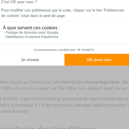
 km
ir :
à Grasse (capitale mondiale du parfum)
oléon
rd
utet
elles routes en France est l'emblématique
Route Napoléon
. El
 1815 suite à son évasion de l'île d'Elbe. Son objectif était de r
à Golfe-Juan en Côte d'Azur, passe par les Alpes-Maritimes, l
'Isère à Grenoble. Il y a de nombreux passages alpins proposant 
dans les cols !