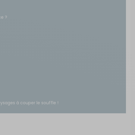
Créer un compte
ce ?
ou
uils de camping pour
res en plein air
Suivi de commande invité
mment choisir le fauteuil de
t idéal. Types, critères de
élection Just4Camper pour vos
lein air.
te
ysages à couper le souffle !