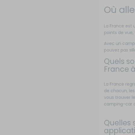
Où all
Sécurité
La France est 
Tentes de toit - Matériel de
bivouac
points de vue, 
Avec un campi
TV - Multimédia - Internet
pouvez pas sil
Quels so
Vélos - Porte-vélos
France à
La France regr
de chacun, les
vous trouver l
camping-car 
Quelles 
applicat