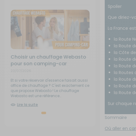
Feu
Spoiler
Couchage
Déplace caravane - Remorquage
Pet
Tu
Pan
Ma
Que diriez-v
Ré
Ser
Cuisine - Réfrigération
Eau
La France est 
Réf
Tr
la Route 
Déplace caravane - Remorquage
Energie
la Route d
la Côte de
Choisir un chauffage Webasto
Choisir une douch
Eau
Gaz
la Route 
pour son camping-car
pour partir à l'ave
la Route 
23/07/2026
16/07/2026
la Routes 
Energie
Marchepieds - Quincaillerie
la Route 
Et si votre réservoir d'essence faisait aussi
Garder une bonne hygiène
office de chauffage ? C'est exactement ce
désormais facile grâce 
la Route 
que propose Webasto ! Le chauffage
portable, un accessoire p
la Route 
Entretien - Ménage
Mobilier extérieur - Plein air
Webasto est une référence…
une autonomie totale lor
Sur chaque ro
Lire la suite
Lire la suite
Gaz
Navigation - Aide à la conduite
Sommaire
Guides - Sport - Jeux - Animaux
Ouverture - Rideaux
Où aller en c