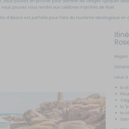
e, vous pouvez en profiter pour admirer les villages typiques al
, vous pouvez vous rendre aux célèbres marchés de Noël.
ns d'Alsace est parfaite pour faire du tourisme œnologique en cam
Itin
Ros
Région 
Distanc
Lieux à
la s
Plo
Trég
la "
la c
Sain