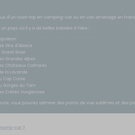
x de signalisation
its électroménagers
yaux
neaux solaires
ins courantes
ous d'un road-trip en camping-car ou en van aménagé en Fran
chauds
rures
PTAC sur la carte grise : tout
Top faute
un pays où il y a de belles balades à faire :
rigérateurs
comprendre pour votre
les aventu
aceurs
véhicule de loisirs
25/06/2026
Napoléon
09/07/2026
es Vins d'Alsace
Découvrez co
 Granit Rose
camping plian
Ce guide pratique vous explique
e portable
confort et s
des Grandes Alpes
comment déchiffrer les informations de
vacances en p
nture
poids sur votre certificat
des Châteaux Cathares
d'immatriculation pour voyager
Lire la sui
de la Lavande
sereinement avec votre…
du Cap Corse
 en plein air est
Lire la suite
à la douche
du Gorges du Tarn
ratique qui offre
des Crêtes Vosgiennes
s de vos…
ute, vous pourrez admirer des points de vue sublimes et des pa
amping-car ?