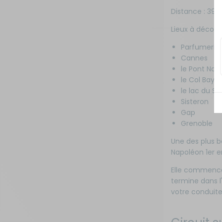
Distance : 390
Lieux à découvr
Parfumerie 
Cannes
le Pont Nap
le Col Baya
le lac du Sa
Sisteron
Gap
Grenoble
Une des plus b
Napoléon 1er en
Elle commence 
termine dans l
votre conduite 