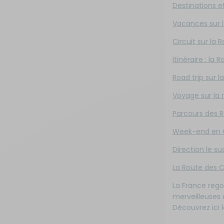
Destinations et
Isolation - Protection
Salle de bain - Toilettes
Vacances sur 
Circuit sur la 
Marchepieds - Quincaillerie
Sécurité
Itinéraire : la
Tentes de toit - Matériel de
Meubles intérieurs
bivouac
Road trip sur 
Voyage sur la
Mobilier extérieur - Plein air
TV - Multimédia - Internet
Parcours des 
Navigation - Aide à la conduite
Vélos - Porte-vélos
Week-end en C
Direction le s
Ouverture - Rideaux
La Route des C
La France rego
Rangement - Transport
merveilleuses à
Découvrez ici 
Salle de bain - Toilettes