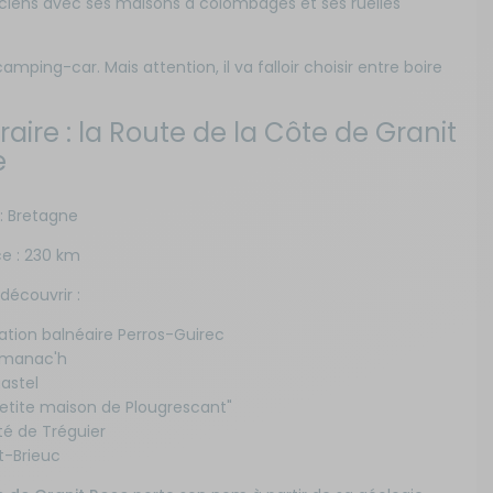
saciens avec ses maisons à colombages et ses ruelles
ping-car. Mais attention, il va falloir choisir entre boire
éraire : la Route de la Côte de Granit
e
: Bretagne
e : 230 km
 découvrir :
tation balnéaire Perros-Guirec
umanac'h
astel
petite maison de Plougrescant"
ité de Tréguier
t-Brieuc