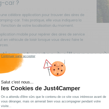
-car ?
 une célèbre application pour trouver des aires de
amping-car. Très pratique, elle vous indiquera la
 fonction de votre localisation du moment.
pplication mobile pour repérer des aires de service
out en véhicule de loisir lorsque vous devez faire le
urces.
tions et routes à sillonner : o
 la recherche de destinations et de routes à sillonner à bord de
pour une petite escapade en famille ou pour un road trip à traver
à parcourir à bord d’un camping-car. Découvrez les plus belles ba
s sur la Route Napoléon
nce Alpes Côte d'Azur et Auvergne Rhône Alpes