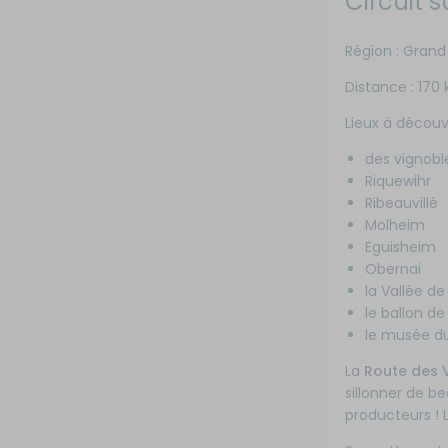
Circuit 
Région : Grand
Distance : 170
Lieux à découvr
des vignobl
Riquewihr
Ribeauvillé
Molheim
Eguisheim
Obernai
la Vallée de
le ballon de
le musée du
La
Route des V
sillonner de b
producteurs ! 