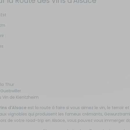
sur la Route des Vins d'Alsace
 Est
 km
ir :
es
 la Thur
 Guebwiller
 Vin de Kientzheim
ins d'Alsace
est la route à faire si vous aimez le vin, le terroir 
eaux vignobles qui produisent les fameux crémants, Gewurztramin
Lors de votre road-trip en Alsace, vous pouvez vous immerger d