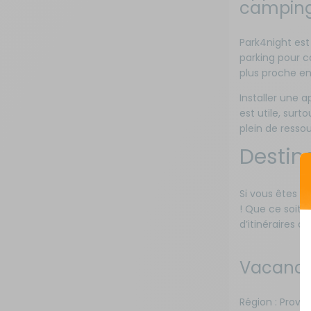
camping
Park4night est
parking pour c
plus proche en
Installer une a
est utile, surt
plein de resso
Destina
Si vous êtes à
! Que ce soit 
d’itinéraires 
Vacance
Région : Prove