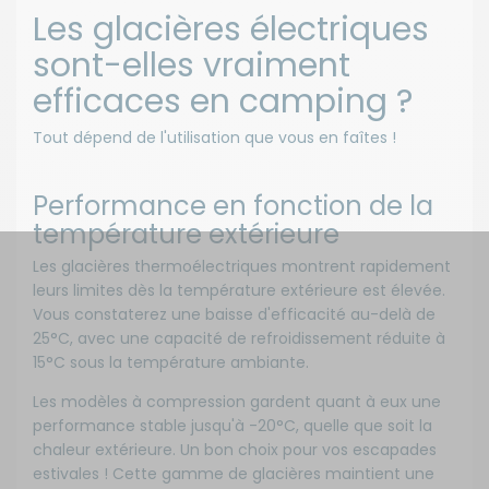
Les glacières électriques
sont-elles vraiment
efficaces en camping ?
Tout dépend de l'utilisation que vous en faîtes !
Performance en fonction de la
température extérieure
Les glacières thermoélectriques montrent rapidement
leurs limites dès la température extérieure est élevée.
Vous constaterez une baisse d'efficacité au-delà de
25°C, avec une capacité de refroidissement réduite à
15°C sous la température ambiante.
Les modèles à compression gardent quant à eux une
performance stable jusqu'à -20°C, quelle que soit la
chaleur extérieure. Un bon choix pour vos escapades
estivales ! Cette gamme de glacières maintient une