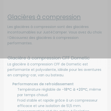
Glacières à compression
Les glacières à compression sont des glacières
incontournables sur Just4Camper. Vous avez du choix
! Découvrez des glacières à compression
performantes.
Glacière à compression CFF Dometic
La
glacière à compression CFF de Dometic
est
performante et polyvalente, idéale pour les aventures
en camping-car, van ou bateau.
Performances de refroidissement
Température réglable de
-18°C à +20°C
, même
par temps chaud.
Froid stable et rapide grâce à un compresseur
efficace et une isolation de 51,5 mm.