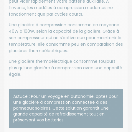
peut vider rapidement votre batterie auxiliaire. À
l'inverse, les modèles à compression modernes ne
fonctionnent que par cycles courts.
Une glacière à compression consomme en moyenne
40W à 100W, selon la capacité de la glacière. Grâce à
son compresseur qui ne s'active que pour maintenir la
température, elle consomme peu en comparaison des
glacières thermoélectriques.
Une glacière thermoélectrique consomme toujours
plus qu'une glacière à compression avec une capacité
égale.
Astuce : Pour un voyage en autonomie, optez pour
une glacière à compression connectée à des
panneaux solaires. Cette solution garantit une
grande capacité de refroidissement tout en
préservant vos batteries.