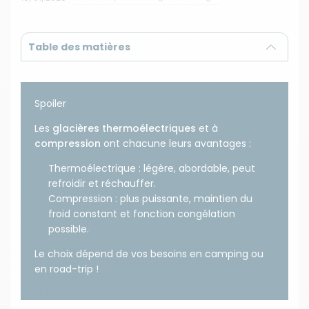
Articles en vedette
Table des matières
Quel véhicule aménagé choisir ?
Cho
cam
Spoiler
06/08/2026
23/07
Le véhicule aménagé s'impose comme la solution idéale
Les
glacières thermoélectriques
et à
pour les amateurs de liberté, offrant une habitation mobile
Et si 
compression
ont chacune leurs avantages :
adaptée à chaque projet de voyage.
chauf
chauf
Lire la suite
Thermoélectrique : légère, abordable, peut
Li
refroidir et réchauffer.
Compression : plus puissante, maintien du
froid constant et fonction congélation
possible.
Le choix dépend de vos besoins en camping ou
en road-trip !