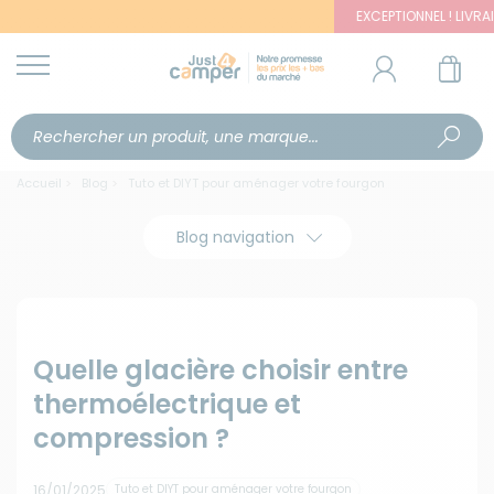
EXCEPTIONNEL ! LIVRAISON OFFERTE 
Accueil
Blog
Tuto et DIYT pour aménager votre fourgon
Blog navigation
Rechercher
Quelle glacière choisir entre
thermoélectrique et
compression ?
16/01/2025
Tuto et DIYT pour aménager votre fourgon