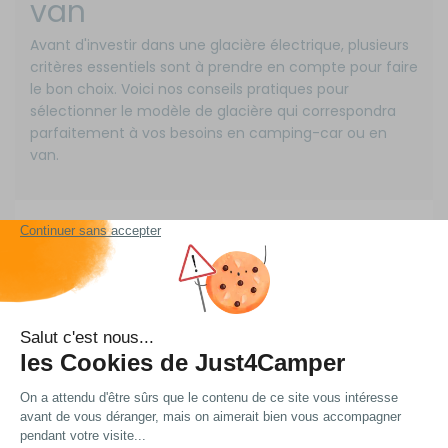
van
Avant d'investir dans une glacière électrique, plusieurs
critères essentiels sont à prendre en compte pour faire
le bon choix. Voici nos
conseils pratiques pour
sélectionner le modèle de glacière
qui correspondra
parfaitement à vos besoins en camping-car ou en
van.
1- Volume et capacité de
stockage
La
capacité de la glacière
détermine directement
son utilisation quotidienne. Pour un couple, un modèle
de 20 à 25 litres suffit à stocker provisions et boissons
pour quelques jours. Généralement, une famille
préférera un volume de 35 à 45 litres, permettant de
ranger des bouteilles de 1,5L en position verticale. C'est
la hauteur qui va déterminer le rangement des
bouteilles en vertical. Pour des bouteilles de 1L, il faut