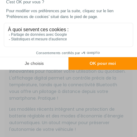
environ 28 à 30 cm de hauteur.
Pensez à adapter la taille de votre glacière à vos
habitudes d'approvisionnement. Un volume trop
important risque d'augmenter la consommation
électrique sans réel bénéfice pour votre confort.
2- Options et fonctionnalités
disponibles
Les glacières proposent désormais des
fonctionnalités
innovantes
pour faciliter votre utilisation au quotidien.
L'affichage digital permet un contrôle précis de la
température, tandis que la connectivité Bluetooth
vous offre un pilotage à distance depuis votre
smartphone. Pratique !
Les modèles récents intègrent une protection de
batterie réglable et des modes d'économie d'énergie
automatiques. Un atout majeur pour préserver
l'autonomie de votre véhicule !