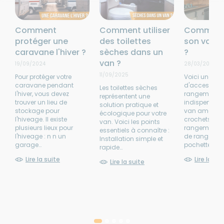
Comment
Comment utiliser
Comment
protéger une
des toilettes
son van 
caravane l'hiver ?
sèches dans un
?
van ?
19/09/2024
28/03/2024
11/09/2025
Pour protéger votre
Voici une list
caravane pendant
d'accessoire
Les toilettes sèches
l'hiver, vous devez
rangement
représentent une
trouver un lieu de
indispensabl
solution pratique et
stockage pour
van aménagé
écologique pour votre
l'hiveage. Il existe
crochets des 
van. Voici les points
plusieurs lieux pour
rangement d
essentiels à connaître :
l'hiveage : n n un
de rangemen
Installation simple et
garage…
pochettes…
rapide…
Lire la suite
Lire la sui
Lire la suite